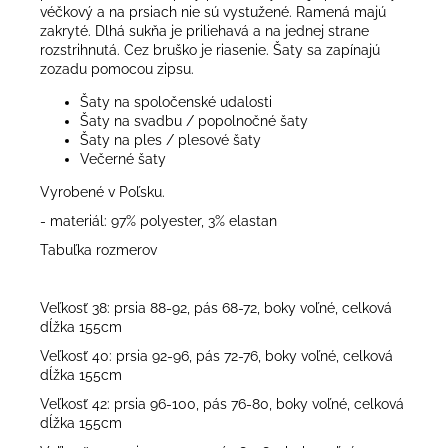
véčkový a na prsiach nie sú vystužené. Ramená majú
zakryté. Dlhá sukňa je priliehavá a na jednej strane
rozstrihnutá. Cez bruško je riasenie. Šaty sa zapínajú
zozadu pomocou zipsu.
Šaty na spoločenské udalosti
Šaty na svadbu / popolnočné šaty
Šaty na ples / plesové šaty
Večerné šaty
Vyrobené v Poľsku.
- materiál: 97% polyester, 3% elastan
Tabuľka rozmerov
Veľkosť 38: prsia 88-92, pás 68-72, boky voľné, celková
dĺžka 155cm
Veľkosť 40: prsia 92-96, pás 72-76, boky voľné, celková
dĺžka 155cm
Veľkosť 42: prsia 96-100, pás 76-80, boky voľné, celková
dĺžka 155cm