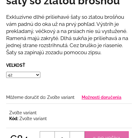
šaty so zlatou brošňou
č
z
a
5
m
hviezdičiek.
Exkluzívne dlhé priliehavé šaty so zlatou brošňou
e
vám padnú do oka už na prvý pohľad. Výstrih je
prekladaný, véčkový a na prsiach nie sú vystužené.
Ramená majú zakryté. Dlhá sukňa je priliehavá a na
BORDOVÉ
ŠATY
jednej strane rozstrihnutá. Cez bruško je riasenie.
S
Šaty sa zapínajú zozadu pomocou zipsu.
KAMIENKOVÝM
OPASKOM
VEĽKOSŤ
€79
Môžeme doručiť do:
Zvoľte variant
Možnosti doručenia
Zvoľte variant
Kód:
Zvoľte variant