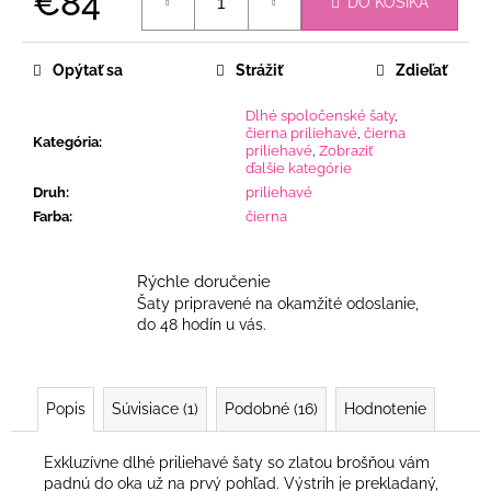
€84
DO KOŠÍKA
Jednotková
cena:
Opýtať sa
Strážiť
Zdieľať
Dlhé spoločenské šaty
,
čierna priliehavé
,
čierna
Kategória
:
priliehavé
,
Zobraziť
ďalšie kategórie
Druh
:
priliehavé
Farba
:
čierna
Rýchle doručenie
Šaty pripravené na okamžité odoslanie,
do 48 hodín u vás.
Popis
Súvisiace (1)
Podobné (16)
Hodnotenie
Exkluzívne dlhé priliehavé šaty so zlatou brošňou vám
padnú do oka už na prvý pohľad. Výstrih je prekladaný,