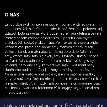
O NÁS
Eshop Glossy.sk ponúka najnovšie módne trendy zo sveta
spoločenských šiat. Chceme, aby každá žena na spoločenskej
udalosti bola práve tá, ktorá bude neprehliadnuteľná a oslnivá.
Preto v našom eshope nájdete širokú ponuku kvalitných
značkových spoločenských šiat. Veríme, že na svoje si príde
každá z Vás, preto ponúkame šaty rôznych strihov, dĺžok,
veľkostí, farieb a materiálov. U nás nájdete dlhé šaty, midi
šaty, krátke šaty, šaty s čipkou, šaty s tylovou sukňou, šaty s
rukávmi, šaty s odhaleným chrbtom, kokteilové šaty, šaty s
volánmi, flitrované šaty, kamienkové šaty... Sortiment vždy
dopĺňame podľa aktuálnej sezóny a módnych trendov.
Neváhajte si preto vybrať svoje vysnívané šaty na svadbu,
šaty na stužkovú, šaty na ples, promócie či šaty na večierok. V
prípade potreby Vám vždy radi pomôžeme či poradíme. Stačí
nás kontaktovať na telefónnom čísle 0948727250 či emailom
info@glossy.sk.
Tento web používa súbory cookie. Ďalším prechádzaním