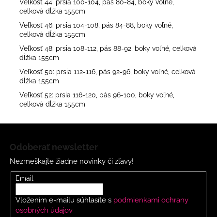
Veľkosť 44: prsia 100-104, pás 80-84, boky voľné,
celková dĺžka 155cm
Veľkosť 46: prsia 104-108, pás 84-88, boky voľné,
celková dĺžka 155cm
Veľkosť 48: prsia 108-112, pás 88-92, boky voľné, celková
dĺžka 155cm
Veľkosť 50: prsia 112-116, pás 92-96, boky voľné, celková
dĺžka 155cm
Veľkosť 52: prsia 116-120, pás 96-100, boky voľné,
celková dĺžka 155cm
Z
á
Odoberať newsletter
p
Nezmeškajte žiadne novinky či zľavy!
ä
t
Email
i
Vložením e-mailu súhlasíte s
podmienkami ochrany
e
osobných údajov