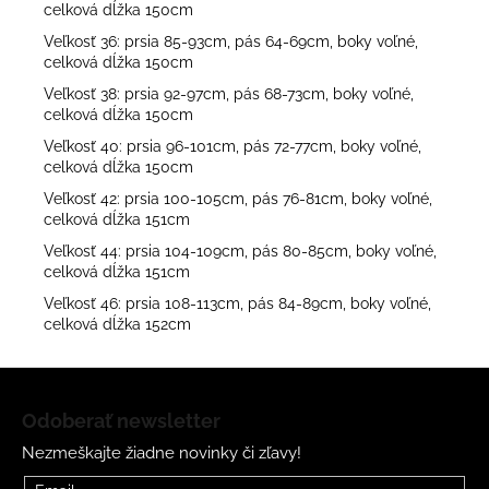
celková dĺžka 150cm
Veľkosť 36: prsia 85-93cm, pás 64-69cm, boky voľné,
celková dĺžka 150cm
Veľkosť 38: prsia 92-97cm, pás 68-73cm, boky voľné,
celková dĺžka 150cm
Veľkosť 40: prsia 96-101cm, pás 72-77cm, boky voľné,
celková dĺžka 150cm
Veľkosť 42: prsia 100-105cm, pás 76-81cm, boky voľné,
celková dĺžka 151cm
Veľkosť 44: prsia 104-109cm, pás 80-85cm, boky voľné,
celková dĺžka 151cm
Veľkosť 46: prsia 108-113cm, pás 84-89cm, boky voľné,
celková dĺžka 152cm
Z
á
Odoberať newsletter
p
Nezmeškajte žiadne novinky či zľavy!
ä