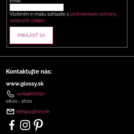
t
Email
i
Vložením e-mailu súhlasíte s
podmienkami ochrany
e
osobných údajov
PRIHLÁSIŤ SA
Kontaktujte nás:
www.glossy.sk
+421948727250
08:00 - 16:00
eshop@glossy.sk