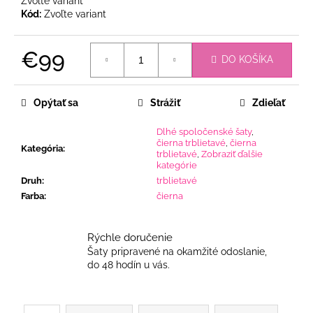
Zvoľte variant
Kód:
Zvoľte variant
€99
DO KOŠÍKA
Jednotková
cena:
Opýtať sa
Strážiť
Zdieľať
Dlhé spoločenské šaty
,
čierna trblietavé
,
čierna
Kategória
:
trblietavé
,
Zobraziť ďalšie
kategórie
Druh
:
trblietavé
Farba
:
čierna
Rýchle doručenie
Šaty pripravené na okamžité odoslanie,
do 48 hodín u vás.