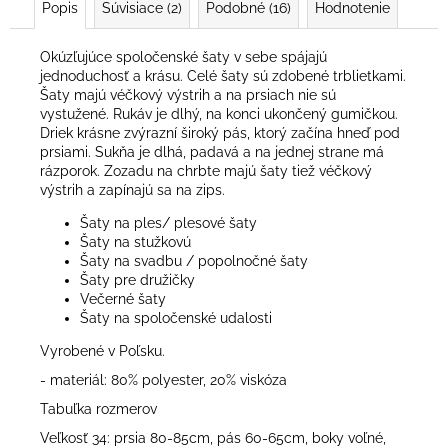
Popis
Súvisiace (2)
Podobné (16)
Hodnotenie
Okúzľujúce spoločenské šaty v sebe spájajú
jednoduchosť a krásu. Celé šaty sú zdobené trblietkami.
Šaty majú véčkový výstrih a na prsiach nie sú
vystužené. Rukáv je dlhý, na konci ukončený gumičkou.
Driek krásne zvýrazní široký pás, ktorý začína hneď pod
prsiami. Sukňa je dlhá, padavá a na jednej strane má
rázporok. Zozadu na chrbte majú šaty tiež véčkový
výstrih a zapínajú sa na zips.
Šaty na ples/ plesové šaty
Šaty na stužkovú
Šaty na svadbu / popolnočné šaty
Šaty pre družičky
Večerné šaty
Šaty na spoločenské udalosti
Vyrobené v Poľsku.
- materiál: 80% polyester, 20% viskóza
Tabuľka rozmerov
Veľkosť 34: prsia 80-85cm, pás 60-65cm, boky voľné,