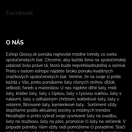
Facebook
O NÁS
Eshop Glossy.sk ponúka najnovšie módne trendy zo sveta
spoločenských šiat. Chceme, aby každá žena na spoločenskej
udalosti bola práve tá, ktorá bude neprehliadnuteľná a oslnivá.
Preto v našom eshope nájdete širokú ponuku kvalitných
značkových spoločenských šiat. Veríme, že na svoje si príde
každá z Vás, preto ponúkame šaty rôznych strihov, dĺžok,
veľkostí, farieb a materiálov. U nás nájdete dlhé šaty, midi
šaty, krátke šaty, šaty s čipkou, šaty s tylovou sukňou, šaty s
rukávmi, šaty s odhaleným chrbtom, kokteilové šaty, šaty s
volánmi, flitrované šaty, kamienkové šaty... Sortiment vždy
dopĺňame podľa aktuálnej sezóny a módnych trendov.
Neváhajte si preto vybrať svoje vysnívané šaty na svadbu,
šaty na stužkovú, šaty na ples, promócie či šaty na večierok. V
prípade potreby Vám vždy radi pomôžeme či poradíme. Stačí