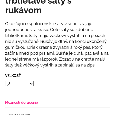
trblietavé šaty s
č
z
a
rukávom
5
m
hviezdičiek.
e
Okúzľujúce spoločenské šaty v sebe spájajú
jednoduchosť a krásu. Celé šaty sú zdobené
RUŽOVÝ
trblietkami. Šaty majú véčkový výstrih a na prsiach
KOMPLET
nie sú vystužené. Rukáv je dlhý, na konci ukončený
S
KVETINOU
gumičkou. Driek krásne zvýrazní široký pás, ktorý
€108
začína hneď pod prsiami. Sukňa je dlhá, padavá a na
jednej strane má rázporok. Zozadu na chrbte majú
šaty tiež véčkový výstrih a zapínajú sa na zips.
VEĽKOSŤ
Možnosti doručenia