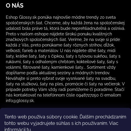
O NÁS
Eshop Glossy.sk ponúka najnovšie módne trendy zo sveta
spoločenských šiat. Chceme, aby každá žena na spoločenskej
udalosti bola práve tá, ktorá bude neprehliadnuteľná a oslnivá.
Preto v našom eshope nájdete širokú ponuku kvalitných
značkových spoločenských šiat. Veríme, že na svoje si príde
každá z Vás, preto ponúkame šaty rôznych strihov, dĺžok,
veľkostí, farieb a materiálov. U nás nájdete dlhé šaty, midi
šaty, krátke šaty, šaty s čipkou, šaty s tylovou sukňou, šaty s
rukávmi, šaty s odhaleným chrbtom, kokteilové šaty, šaty s
volánmi, flitrované šaty, kamienkové šaty... Sortiment vždy
dopĺňame podľa aktuálnej sezóny a módnych trendov.
Neváhajte si preto vybrať svoje vysnívané šaty na svadbu,
šaty na stužkovú, šaty na ples, promócie či šaty na večierok. V
prípade potreby Vám vždy radi pomôžeme či poradíme. Stačí
nás kontaktovať na telefónnom čísle 0948727250 či emailom
info@glossy.sk.
Tento web používa súbory cookie. Ďalším prechádzaním
tohto webu vyjadrujete súhlas s ich používaním. Viac
informácií
tu
.