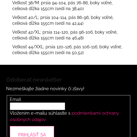
Veľkosť 38/M: prsia 94-104, pás 76-86, boky voľné,
celková dĺžka 155cm (sedí na 38,40)
Veľkosť 40/L: prsia 104-114, pás 86-96, boky voľné,
celková dĺžka 155cm (sedí na 42,44)
Veľkosť 42/XL: prsia 114-120, pás 96-106, boky voľné,
celková dĺžka 155cm (sedí na 46,48)
Veľkosť 44/XXL: prsia 120-126, pás 106-116, boky voľné,
celková dĺžka 155cm (sedí na 50,52)
Z
á
Odoberať newsletter
p
Nezmeškajte žiadne novinky či zľavy!
ä
t
Email
i
Vložením e-mailu súhlasíte s
podmienkami ochrany
e
osobných údajov
PRIHLÁSIŤ SA