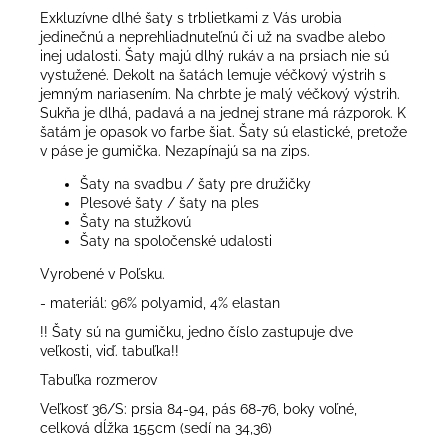
Exkluzívne dlhé šaty s trblietkami z Vás urobia
jedinečnú a neprehliadnuteľnú či už na svadbe alebo
inej udalosti. Šaty majú dlhý rukáv a na prsiach nie sú
vystužené. Dekolt na šatách lemuje véčkový výstrih s
jemným nariasením. Na chrbte je malý véčkový výstrih.
Sukňa je dlhá, padavá a na jednej strane má rázporok. K
šatám je opasok vo farbe šiat. Šaty sú elastické, pretože
v páse je gumička. Nezapínajú sa na zips.
Šaty na svadbu / šaty pre družičky
Plesové šaty / šaty na ples
Šaty na stužkovú
Šaty na spoločenské udalosti
Vyrobené v Poľsku.
- materiál: 96% polyamid, 4% elastan
!! Šaty sú na gumičku, jedno číslo zastupuje dve
veľkosti, viď. tabuľka!!
Tabuľka rozmerov
Veľkosť 36/S: prsia 84-94, pás 68-76, boky voľné,
celková dĺžka 155cm (sedí na 34,36)