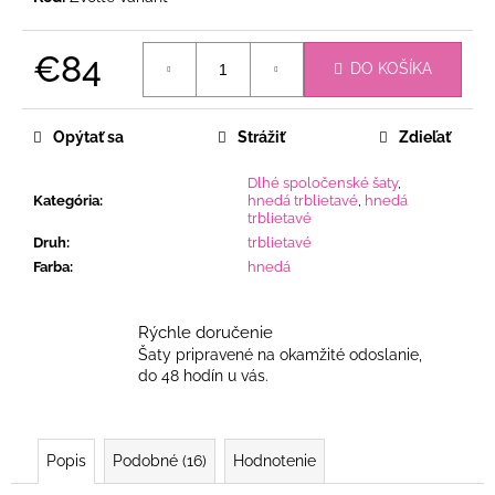
€84
DO KOŠÍKA
Jednotková
cena:
Opýtať sa
Strážiť
Zdieľať
Dlhé spoločenské šaty
,
Kategória
:
hnedá trblietavé
,
hnedá
trblietavé
Druh
:
trblietavé
Farba
:
hnedá
Rýchle doručenie
Šaty pripravené na okamžité odoslanie,
do 48 hodín u vás.
Popis
Podobné (16)
Hodnotenie