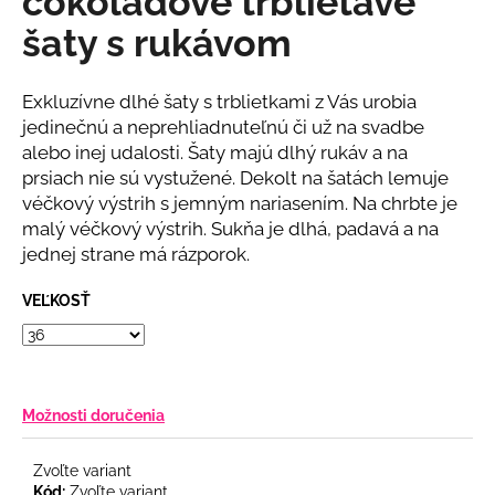
čokoládové trblietavé
č
z
a
šaty s rukávom
5
m
hviezdičiek.
e
Exkluzívne dlhé šaty s trblietkami z Vás urobia
jedinečnú a neprehliadnuteľnú či už na svadbe
BÉŽOVÝ
alebo inej udalosti. Šaty majú dlhý rukáv a na
KOMPLET
prsiach nie sú vystužené. Dekolt na šatách lemuje
S
KVETINOU
véčkový výstrih s jemným nariasením. Na chrbte je
€108
malý véčkový výstrih. Sukňa je dlhá, padavá a na
jednej strane má rázporok.
VEĽKOSŤ
Možnosti doručenia
Zvoľte variant
Kód:
Zvoľte variant