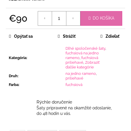
€90
DO KOŠÍKA
Jednotková
cena:
Opýtať sa
Strážiť
Zdieľať
Dlhé spoločenské šaty
,
fuchsiová na jedno
Kategória
:
rameno
,
fuchsiová
priliehavé
,
Zobraziť
ďalšie kategórie
na jedno rameno
,
Druh
:
priliehavé
Farba
:
fuchsiová
Rýchle doručenie
Šaty pripravené na okamžité odoslanie,
do 48 hodín u vás.