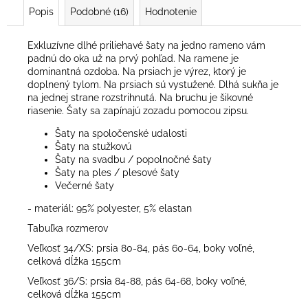
Popis
Podobné (16)
Hodnotenie
Exkluzívne dlhé priliehavé šaty na jedno rameno vám
padnú do oka už na prvý pohľad. Na ramene je
dominantná ozdoba. Na prsiach je výrez, ktorý je
doplnený tylom. Na prsiach sú vystužené. Dlhá sukňa je
na jednej strane rozstrihnutá. Na bruchu je šikovné
riasenie. Šaty sa zapínajú zozadu pomocou zipsu.
Šaty na spoločenské udalosti
Šaty na stužkovú
Šaty na svadbu / popolnočné šaty
Šaty na ples / plesové šaty
Večerné šaty
- materiál: 95% polyester, 5% elastan
Tabuľka rozmerov
Veľkosť 34/XS: prsia 80-84, pás 60-64, boky voľné,
celková dĺžka 155cm
Veľkosť 36/S: prsia 84-88, pás 64-68, boky voľné,
celková dĺžka 155cm