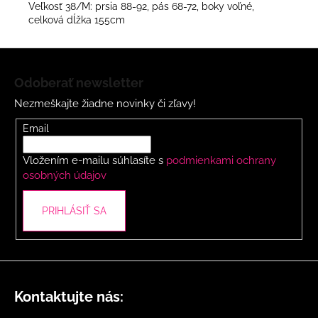
Veľkosť 38/M: prsia 88-92, pás 68-72, boky voľné,
celková dĺžka 155cm
Z
á
Odoberať newsletter
p
Nezmeškajte žiadne novinky či zľavy!
ä
t
Email
i
Vložením e-mailu súhlasíte s
podmienkami ochrany
e
osobných údajov
PRIHLÁSIŤ SA
Kontaktujte nás: