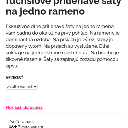
fuchsiove priliehavé šaty
č
z
a
na jedno rameno
5
m
hviezdičiek.
e
Exkluzívne dlhé priliehavé šaty na jedno rameno
vám padnú do oka už na prvý pohľad. Na ramene je
RUŽOVÝ
dominantná ozdoba. Na prsiach je výrez, ktorý je
KOMPLET
doplnený tylom. Na prsiach sú vystužené. Dlhá
S
KVETINOU
sukňa je na jednej strane rozstrihnutá. Na bruchu je
€108
šikovné riasenie. Šaty sa zapínajú zozadu pomocou
zipsu.
VEĽKOSŤ
Možnosti doručenia
Zvoľte variant
Kód:
Zvoľte variant