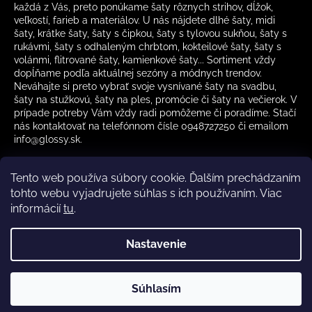
každá z Vás, preto ponúkame šaty rôznych strihov, dĺžok,
veľkostí, farieb a materiálov. U nás nájdete dlhé šaty, midi
šaty, krátke šaty, šaty s čipkou, šaty s tylovou sukňou, šaty s
rukávmi, šaty s odhaleným chrbtom, kokteilové šaty, šaty s
volánmi, flitrované šaty, kamienkové šaty... Sortiment vždy
dopĺňame podľa aktuálnej sezóny a módnych trendov.
Neváhajte si preto vybrať svoje vysnívané šaty na svadbu,
šaty na stužkovú, šaty na ples, promócie či šaty na večierok. V
prípade potreby Vám vždy radi pomôžeme či poradíme. Stačí
nás kontaktovať na telefónnom čísle 0948727250 či emailom
info@glossy.sk.
Tento web používa súbory cookie. Ďalším prechádzaním
tohto webu vyjadrujete súhlas s ich používaním. Viac
informácií
tu
.
Kamenná predajňa otváracia doba
CZ
Nastavenie
Vytvoril Shoptet
Súhlasím
Copyright 2026
Glossy.sk
. Všetky práva vyhradené.
✔️ Skladom – rýchle doručenie