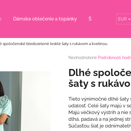
Dámske oblečenie a topánky
Šaty pre svadobn
EUR
Čo potrebujete nájsť?
é spoločenské bledozelené lesklé šaty s rukávom a kvetinou
HĽADAŤ
Priemerné
Neohodnotené
Podrobnosti hod
hodnotenie
produktu
Dlhé spoloče
je
Odporúčame
0,0
šaty s rukáv
z
5
hviezdičiek.
Tieto výnimočné dlhé šaty 
udalosť. Celé šaty majú v se
Majú véčkový výstrih a nie 
dlhá, padavá a na jednej st
Súčasťou šiat je odnímateľ
DLHÉ SPOLOČENSKÉ RUŽOVÉ ŠATY S
RUŽOVÝ KOMPL