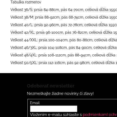
Tabuľka rozmerov
Veľkosť 36/S: prsia 84-88cm, pás 64-70cm, celková dĺžka 15
Veľkosť 38/M: prsia 88-92cm, pás 68-74cm, celková dĺžka 15
Veľkosť 40/L: prsia 92-96cm, pás 72-78cm, celková dĺžka 155
Veľkosť 42/XL: prsia 96-100cm, pás 76-82cm, celková dĺžka 
Veľkosť 44/XXL: prsia 100-104cm, pás 80-86cm, celková dĺžk
Veľkosť 46/3XL: prsia 104-108cm, pás 84-90cm, celková dĺžk
Veľkosť 48/4XL: prsia 108-112cm, pás 88-94cm, celková dĺžka
Veľkosť 50/5XL: prsia 112-116cm, pás 92-98cm, celková dĺžka
Z
á
Odoberať newsletter
p
Nezmeškajte žiadne novinky či zľavy!
ä
t
Email
i
Vložením e-mailu súhlasíte s
podmienkami ochr
e