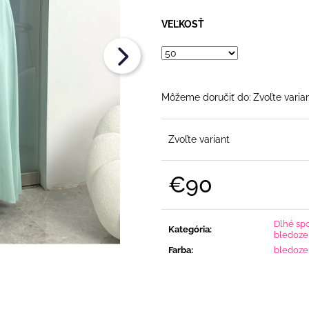
FLITRAMI A PADNUTÝMI RAMENAMI
€108
€90
VEĽKOSŤ
Môžeme doručiť do:
Zvoľte varia
Zvoľte variant
€90
Jednotková
cena:
Dlhé sp
Kategória
:
bledozel
Farba
:
bledoze