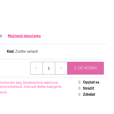
nt
Možnosti doručenia
Kód:
Zvoľte variant
DO KOŠÍKA
Opýtať sa
oločenské šaty
,
bledozelená saténové
,
ená trblietavé
,
Zobraziť ďalšie kategórie
Strážiť
lená
Zdieľať