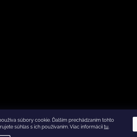
používa súbory cookie. Ďalším prechádzaním tohto
Kamenná predajňa otváracia doba
CZ
ujete súhlas s ich používaním. Viac informácií
tu
.