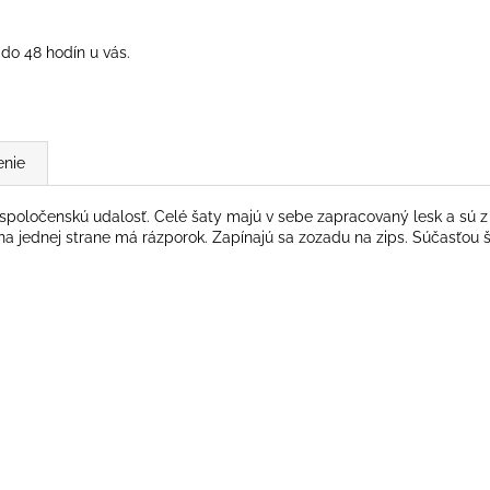
do 48 hodín u vás.
enie
poločenskú udalosť. Celé šaty majú v sebe zapracovaný lesk a sú z pr
 na jednej strane má rázporok. Zapínajú sa zozadu na zips. Súčasťou 