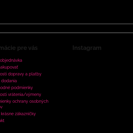
mácie pre vás
Instagram
 objednávka
nakupovať
sti dopravy a platby
 dodania
odné podmienky
osti vrátenia/výmeny
ienky ochrany osobných
ov
krásne zákazníčky
akt