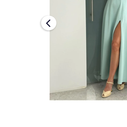
OPASKOM
€26
Pôvodne:
€36