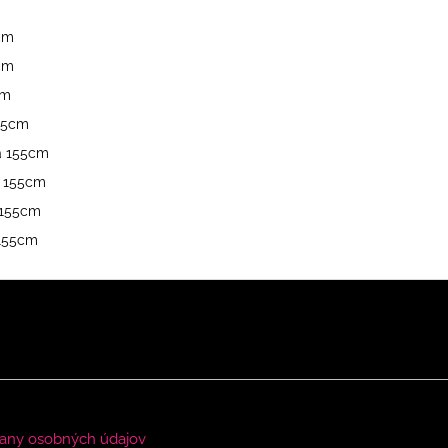
5cm
5cm
cm
155cm
a 155cm
a 155cm
 155cm
 155cm
any osobných údajov