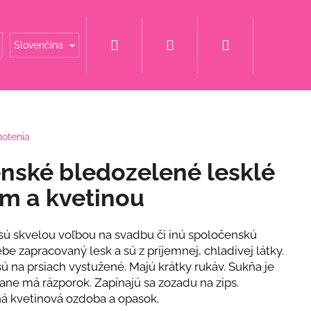
Hľadať
Prihlásenie
Nákupný
é mamy
Šaty za super cenu
Svadobné šaty
Slovenčina
košík
notenia
nské bledozelené lesklé
om a kvetinou
sú skvelou voľbou na svadbu či inú spoločenskú
be zapracovaný lesk a sú z príjemnej, chladivej látky.
sú na prsiach vystužené. Majú krátky rukáv. Sukňa je
rane má rázporok. Zapínajú sa zozadu na zips.
ná kvetinová ozdoba a opasok.
ET S KVETINOU