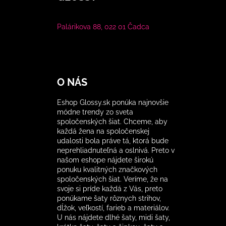
Palárikova 88, 022 01 Čadca
O NÁS
Eshop Glossy.sk ponúka najnovšie
módne trendy zo sveta
spoločenských šiat. Chceme, aby
každá žena na spoločenskej
udalosti bola práve tá, ktorá bude
neprehliadnuteľná a oslnivá. Preto v
našom eshope nájdete širokú
ponuku kvalitných značkových
spoločenských šiat. Veríme, že na
svoje si príde každá z Vás, preto
ponúkame šaty rôznych strihov,
dĺžok, veľkostí, farieb a materiálov.
U nás nájdete dlhé šaty, midi šaty,