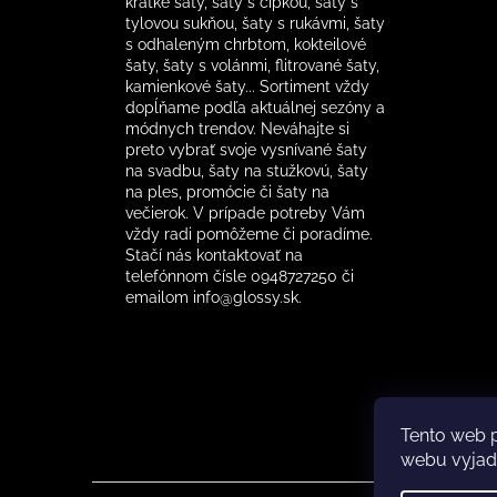
krátke šaty, šaty s čipkou, šaty s
tylovou sukňou, šaty s rukávmi, šaty
s odhaleným chrbtom, kokteilové
šaty, šaty s volánmi, flitrované šaty,
kamienkové šaty... Sortiment vždy
dopĺňame podľa aktuálnej sezóny a
módnych trendov. Neváhajte si
preto vybrať svoje vysnívané šaty
na svadbu, šaty na stužkovú, šaty
na ples, promócie či šaty na
večierok. V prípade potreby Vám
vždy radi pomôžeme či poradíme.
Stačí nás kontaktovať na
telefónnom čísle 0948727250 či
emailom info@glossy.sk.
Tento web 
webu vyjadr