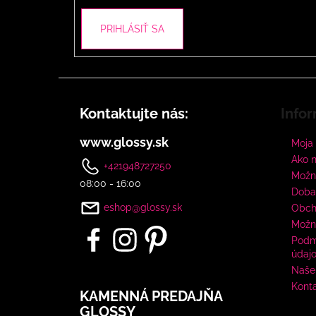
PRIHLÁSIŤ SA
Kontaktujte nás:
Infor
www.glossy.sk
Moja
Ako 
+421948727250
Možno
08:00 - 16:00
Doba
eshop@glossy.sk
Obch
Možn
Podm
údaj
Naše 
Kont
KAMENNÁ PREDAJŇA
GLOSSY