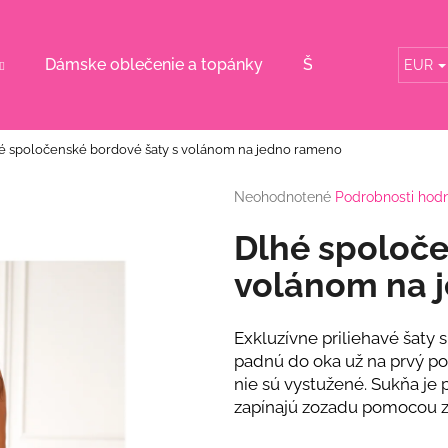
Dámske oblečenie a topánky
Šaty pre svadobn
EUR
Čo potrebujete nájsť?
é spoločenské bordové šaty s volánom na jedno rameno
HĽADAŤ
Priemerné
Neohodnotené
Podrobnosti hod
hodnotenie
produktu
Dlhé spoloče
je
Odporúčame
0,0
volánom na 
z
5
hviezdičiek.
Exkluzívne priliehavé šat
padnú do oka už na prvý po
nie sú vystužené. Sukňa je p
zapínajú zozadu pomocou z
RUŽOVÝ KOMPLET S KVETINOU
BÉŽOVÝ KOMPL