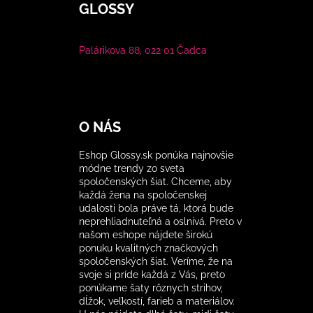
GLOSSY
Palárikova 88, 022 01 Čadca
O NÁS
Eshop Glossy.sk ponúka najnovšie
módne trendy zo sveta
spoločenských šiat. Chceme, aby
každá žena na spoločenskej
udalosti bola práve tá, ktorá bude
neprehliadnuteľná a oslnivá. Preto v
našom eshope nájdete širokú
ponuku kvalitných značkových
spoločenských šiat. Veríme, že na
svoje si príde každá z Vás, preto
ponúkame šaty rôznych strihov,
dĺžok, veľkostí, farieb a materiálov.