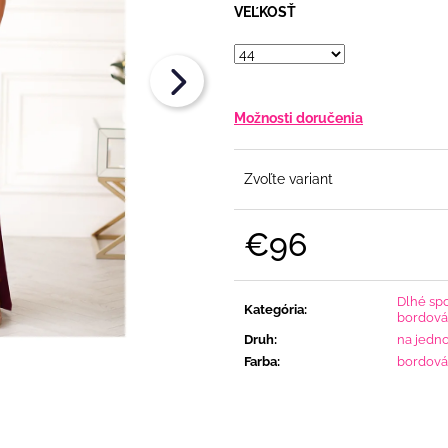
€108
€108
VEĽKOSŤ
Možnosti doručenia
Zvoľte variant
€96
Jednotková
cena:
Dlhé sp
Kategória
:
bordová
Druh
:
na jedn
Farba
:
bordová