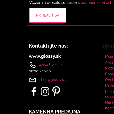
Vložením e-mailu súhlasíte s
podmienkami ochr
e
PRIHLÁSIŤ SA
Kontaktujte nás:
Infor
www.glossy.sk
Moja
Ako 
+421948727250
Možno
08:00 - 16:00
Doba
eshop@glossy.sk
Obch
Možn
Podm
údaj
Naše 
Kont
KAMENNÁ PREDAJŇA