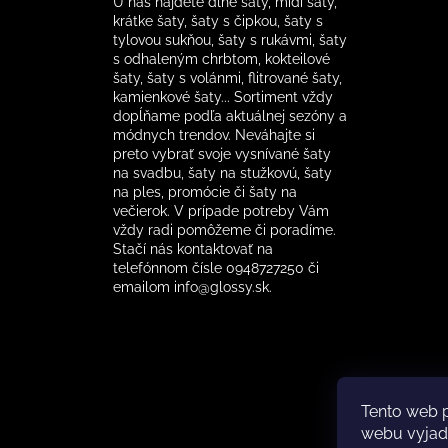
U nás nájdete dlhé šaty, midi šaty,
krátke šaty, šaty s čipkou, šaty s
tylovou sukňou, šaty s rukávmi, šaty
s odhaleným chrbtom, kokteilové
šaty, šaty s volánmi, flitrované šaty,
kamienkové šaty... Sortiment vždy
dopĺňame podľa aktuálnej sezóny a
módnych trendov. Neváhajte si
preto vybrať svoje vysnívané šaty
na svadbu, šaty na stužkovú, šaty
na ples, promócie či šaty na
večierok. V prípade potreby Vám
vždy radi pomôžeme či poradíme.
Stačí nás kontaktovať na
telefónnom čísle 0948727250 či
emailom info@glossy.sk.
Tento web 
webu vyjadr