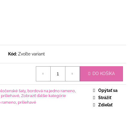
Kód:
Zvoľte variant
DO KOŠÍKA
Opýtať sa
oločenské šaty
,
bordová na jedno rameno
,
 priliehavé
,
Zobraziť ďalšie kategórie
Strážiť
o rameno
,
priliehavé
Zdieľať