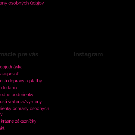
any osobných údajov
mácie pre vás
Instagram
 objednávka
nakupovať
sti dopravy a platby
 dodania
odné podmienky
osti vrátenia/výmeny
ienky ochrany osobných
ov
krásne zákazníčky
akt