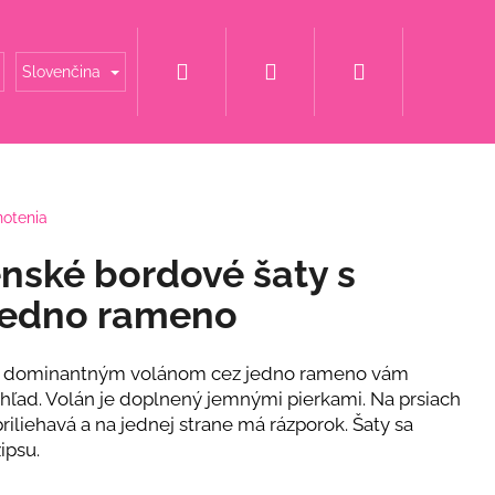
Hľadať
Prihlásenie
Nákupný
é mamy
Šaty za super cenu
Svadobné šaty
Slovenčina
košík
notenia
nské bordové šaty s
jedno rameno
y s dominantným volánom cez jedno rameno vám
hľad. Volán je doplnený jemnými pierkami. Na prsiach
riliehavá a na jednej strane má rázporok. Šaty sa
ipsu.
ET S KVETINOU