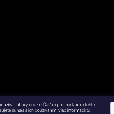
používa súbory cookie. Ďalším prechádzaním tohto
Kamenná predajňa otváracia doba
CZ
ujete súhlas s ich používaním. Viac informácií
tu
.