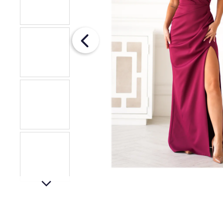
€78
next