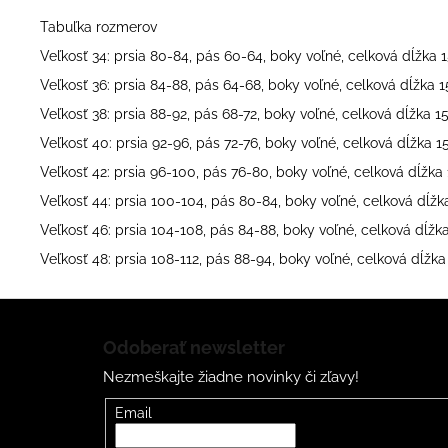
Tabuľka rozmerov
Veľkosť 34: prsia 80-84, pás 60-64, boky voľné, celková dĺžka
Veľkosť 36: prsia 84-88, pás 64-68, boky voľné, celková dĺžka
Veľkosť 38: prsia 88-92, pás 68-72, boky voľné, celková dĺžka 
Veľkosť 40: prsia 92-96, pás 72-76, boky voľné, celková dĺžka 
Veľkosť 42: prsia 96-100, pás 76-80, boky voľné, celková dĺžk
Veľkosť 44: prsia 100-104, pás 80-84, boky voľné, celková dĺž
Veľkosť 46: prsia 104-108, pás 84-88, boky voľné, celková dĺž
Veľkosť 48: prsia 108-112, pás 88-94, boky voľné, celková dĺžk
Z
á
Odoberať newsletter
p
Nezmeškajte žiadne novinky či zľavy!
ä
t
Email
i