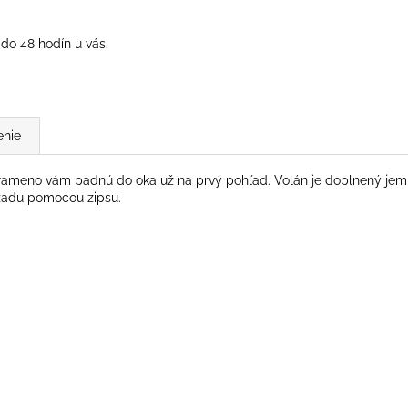
do 48 hodín u vás.
enie
rameno vám padnú do oka už na prvý pohľad. Volán je doplnený jemn
zozadu pomocou zipsu.