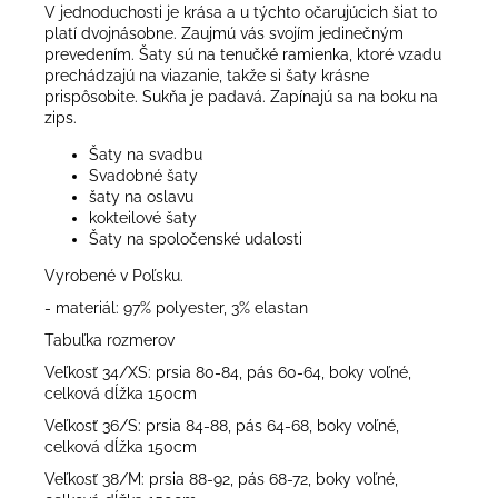
V jednoduchosti je krása a u týchto očarujúcich šiat to
platí dvojnásobne. Zaujmú vás svojím jedinečným
prevedením. Šaty sú na tenučké ramienka, ktoré vzadu
prechádzajú na viazanie, takže si šaty krásne
prispôsobite. Sukňa je padavá. Zapínajú sa na boku na
zips.
Šaty na svadbu
Svadobné šaty
šaty na oslavu
kokteilové šaty
Šaty na spoločenské udalosti
Vyrobené v Poľsku.
- materiál: 97% polyester, 3% elastan
Tabuľka rozmerov
Veľkosť 34/XS: prsia 80-84, pás 60-64, boky voľné,
celková dĺžka 150cm
Veľkosť 36/S: prsia 84-88, pás 64-68, boky voľné,
celková dĺžka 150cm
Veľkosť 38/M: prsia 88-92, pás 68-72, boky voľné,