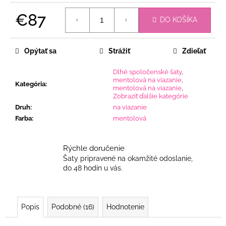
€87
DO KOŠÍKA
Jednotková
cena:
Opýtať sa
Strážiť
Zdieľať
Dlhé spoločenské šaty
,
mentolová na viazanie
,
Kategória
:
mentolová na viazanie
,
Zobraziť ďalšie kategórie
Druh
:
na viazanie
Farba
:
mentolová
Rýchle doručenie
Šaty pripravené na okamžité odoslanie,
do 48 hodín u vás.
Popis
Podobné (16)
Hodnotenie