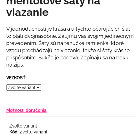
mentolové šaty na
č
z
a
viazanie
5
m
hviezdičiek.
e
V jednoduchosti je krása a u týchto očarujúcich šiat
to platí dvojnásobne. Zaujmú vás svojím jedinečným
BIELY
prevedením. Šaty sú na tenučké ramienka, ktoré
KOMPLET
vzadu prechádzajú na viazanie, takže si šaty krásne
S
KVETINOU
prispôsobite. Sukňa je padavá. Zapínajú sa na boku
€108
na zips.
VEĽKOSŤ
Možnosti doručenia
Zvoľte variant
Kód:
Zvoľte variant