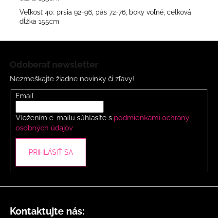
Veľkosť 40: prsia 92-96, pás 72-76, boky voľné, celková
dĺžka 155cm
Z
á
Odoberať newsletter
p
Nezmeškajte žiadne novinky či zľavy!
ä
t
Email
i
Vložením e-mailu súhlasíte s
podmienkami ochrany
e
osobných údajov
PRIHLÁSIŤ SA
Kontaktujte nás: