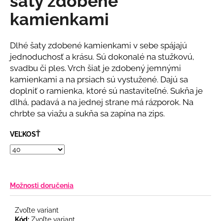
šaty zdobené
č
z
a
kamienkami
5
m
hviezdičiek.
e
Dlhé šaty zdobené kamienkami v sebe spájajú
jednoduchosť a krásu. Sú dokonalé na stužkovú,
BÉŽOVÝ
svadbu či ples. Vrch šiat je zdobený jemnými
NOHAVICOVÝ
kamienkami a na prsiach sú vystužené. Dajú sa
KOMPLET
doplniť o ramienka, ktoré sú nastaviteľné. Sukňa je
€69
dlhá, padavá a na jednej strane má rázporok. Na
chrbte sa viažu a sukňa sa zapína na zips.
VEĽKOSŤ
Možnosti doručenia
Zvoľte variant
Kód:
Zvoľte variant