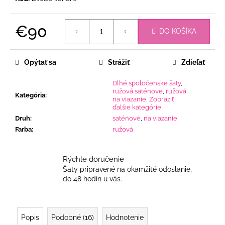
€90
DO KOŠÍKA
Jednotková
cena:
Opýtať sa
Strážiť
Zdieľať
Dlhé spoločenské šaty
,
ružová saténové
,
ružová
Kategória
:
na viazanie
,
Zobraziť
ďalšie kategórie
Druh
:
saténové
,
na viazanie
Farba
:
ružová
Rýchle doručenie
Šaty pripravené na okamžité odoslanie,
do 48 hodín u vás.
Popis
Podobné (16)
Hodnotenie