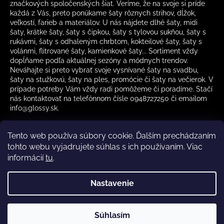
značkových spoločenských šiat. Veríme, že na svoje si príde
každá z Vás, preto ponúkame šaty rôznych strihov, dĺžok,
veľkostí, farieb a materiálov. U nás nájdete dlhé šaty, midi
šaty, krátke šaty, šaty s čipkou, šaty s tylovou sukňou, šaty s
rukávmi, šaty s odhaleným chrbtom, kokteilové šaty, šaty s
volánmi, flitrované šaty, kamienkové šaty... Sortiment vždy
dopĺňame podľa aktuálnej sezóny a módnych trendov.
Neváhajte si preto vybrať svoje vysnívané šaty na svadbu,
šaty na stužkovú, šaty na ples, promócie či šaty na večierok. V
prípade potreby Vám vždy radi pomôžeme či poradíme. Stačí
nás kontaktovať na telefónnom čísle 0948727250 či emailom
info@glossy.sk.
Tento web používa súbory cookie. Ďalším prechádzaním
tohto webu vyjadrujete súhlas s ich používaním. Viac
informácií
tu
.
Kamenná predajňa otváracia doba
CZ
Nastavenie
Vytvoril Shoptet
Súhlasím
Copyright 2026
Glossy.sk
. Všetky práva vyhradené.
✔️ Skladom – rýchle doručenie