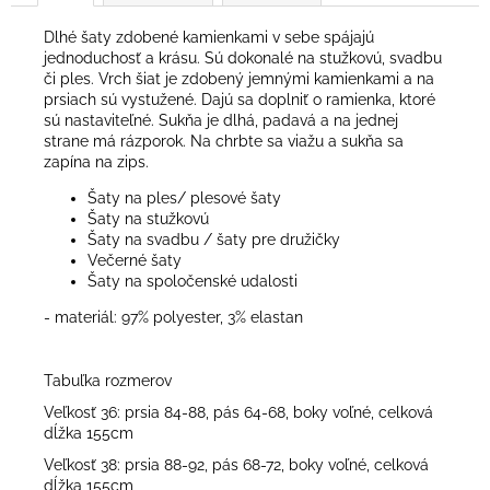
Dlhé šaty zdobené kamienkami v sebe spájajú
jednoduchosť a krásu. Sú dokonalé na stužkovú, svadbu
či ples. Vrch šiat je zdobený jemnými kamienkami a na
prsiach sú vystužené. Dajú sa doplniť o ramienka, ktoré
sú nastaviteľné. Sukňa je dlhá, padavá a na jednej
strane má rázporok. Na chrbte sa viažu a sukňa sa
zapína na zips.
Šaty na ples/ plesové šaty
Šaty na stužkovú
Šaty na svadbu / šaty pre družičky
Večerné šaty
Šaty na spoločenské udalosti
- materiál: 97% polyester, 3% elastan
Tabuľka rozmerov
Veľkosť 36: prsia 84-88, pás 64-68, boky voľné, celková
dĺžka 155cm
Veľkosť 38: prsia 88-92, pás 68-72, boky voľné, celková
dĺžka 155cm