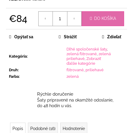
€84
DO KOŠÍKA
Jednotková
cena:
Opýtať sa
Strážiť
Zdieľať
Dlhé spoločenské šaty
,
zelená flitrované
,
zelená
Kategória
:
priliehavé
,
Zobraziť
ďalšie kategórie
Druh
:
flitrované
,
priliehavé
Farba
:
zelená
Rýchle doručenie
Šaty pripravené na okamžité odoslanie,
do 48 hodín u vás.
Popis
Podobné (16)
Hodnotenie