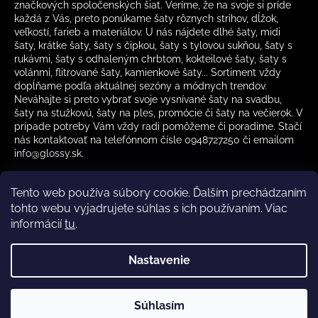
značkových spoločenských šiat. Veríme, že na svoje si príde
každá z Vás, preto ponúkame šaty rôznych strihov, dĺžok,
veľkostí, farieb a materiálov. U nás nájdete dlhé šaty, midi
šaty, krátke šaty, šaty s čipkou, šaty s tylovou sukňou, šaty s
rukávmi, šaty s odhaleným chrbtom, kokteilové šaty, šaty s
volánmi, flitrované šaty, kamienkové šaty... Sortiment vždy
dopĺňame podľa aktuálnej sezóny a módnych trendov.
Neváhajte si preto vybrať svoje vysnívané šaty na svadbu,
šaty na stužkovú, šaty na ples, promócie či šaty na večierok. V
prípade potreby Vám vždy radi pomôžeme či poradíme. Stačí
nás kontaktovať na telefónnom čísle 0948727250 či emailom
info@glossy.sk.
Tento web používa súbory cookie. Ďalším prechádzaním
tohto webu vyjadrujete súhlas s ich používaním. Viac
informácií
tu
.
Kamenná predajňa otváracia doba
CZ
Nastavenie
Vytvoril Shoptet
Súhlasím
Copyright 2026
Glossy.sk
. Všetky práva vyhradené.
✔️ Skladom – rýchle doručenie