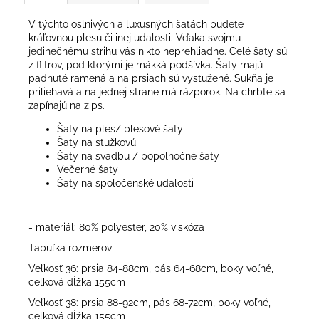
V týchto oslnivých a luxusných šatách budete
kráľovnou plesu či inej udalosti. Vďaka svojmu
jedinečnému strihu vás nikto neprehliadne. Celé šaty sú
z flitrov, pod ktorými je mäkká podšívka. Šaty majú
padnuté ramená a na prsiach sú vystužené. Sukňa je
priliehavá a na jednej strane má rázporok. Na chrbte sa
zapínajú na zips.
Šaty na ples/ plesové šaty
Šaty na stužkovú
Šaty na svadbu / popolnočné šaty
Večerné šaty
Šaty na spoločenské udalosti
- materiál: 80% polyester, 20% viskóza
Tabuľka rozmerov
Veľkosť 36: prsia 84-88cm, pás 64-68cm, boky voľné,
celková dĺžka 155cm
Veľkosť 38: prsia 88-92cm, pás 68-72cm, boky voľné,
celková dĺžka 155cm