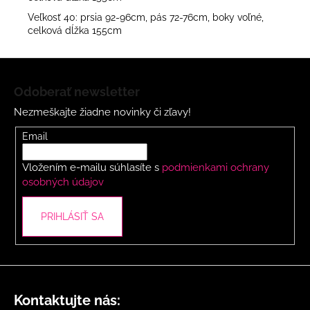
Veľkosť 40: prsia 92-96cm, pás 72-76cm, boky voľné,
celková dĺžka 155cm
Z
á
Odoberať newsletter
p
Nezmeškajte žiadne novinky či zľavy!
ä
t
Email
i
Vložením e-mailu súhlasíte s
podmienkami ochrany
e
osobných údajov
PRIHLÁSIŤ SA
Kontaktujte nás: