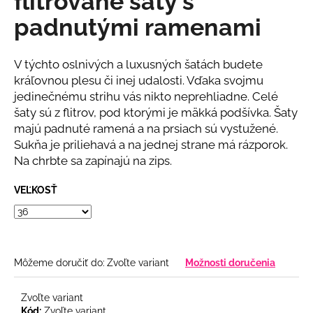
flitrované šaty s
č
z
a
padnutými ramenami
5
m
hviezdičiek.
e
V týchto oslnivých a luxusných šatách budete
kráľovnou plesu či inej udalosti. Vďaka svojmu
BIELE
jedinečnému strihu vás nikto neprehliadne. Celé
MIDI
šaty sú z flitrov, pod ktorými je mäkká podšívka. Šaty
ŠATY
S
majú padnuté ramená a na prsiach sú vystužené.
PUFF
Sukňa je priliehavá a na jednej strane má rázporok.
RUKÁVMI
Na chrbte sa zapínajú na zips.
€78
VEĽKOSŤ
Môžeme doručiť do:
Zvoľte variant
Možnosti doručenia
Zvoľte variant
Kód:
Zvoľte variant