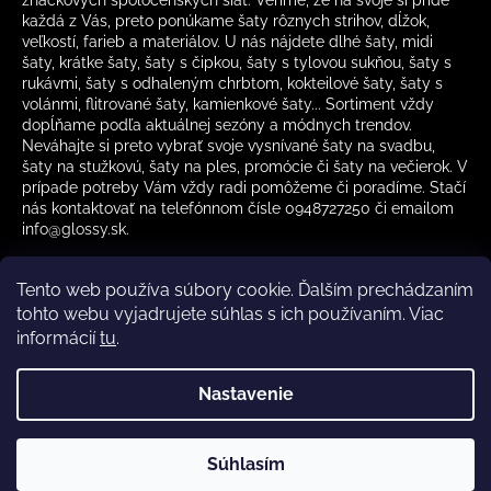
každá z Vás, preto ponúkame šaty rôznych strihov, dĺžok,
veľkostí, farieb a materiálov. U nás nájdete dlhé šaty, midi
šaty, krátke šaty, šaty s čipkou, šaty s tylovou sukňou, šaty s
rukávmi, šaty s odhaleným chrbtom, kokteilové šaty, šaty s
volánmi, flitrované šaty, kamienkové šaty... Sortiment vždy
dopĺňame podľa aktuálnej sezóny a módnych trendov.
Neváhajte si preto vybrať svoje vysnívané šaty na svadbu,
šaty na stužkovú, šaty na ples, promócie či šaty na večierok. V
prípade potreby Vám vždy radi pomôžeme či poradíme. Stačí
nás kontaktovať na telefónnom čísle 0948727250 či emailom
info@glossy.sk.
Tento web používa súbory cookie. Ďalším prechádzaním
tohto webu vyjadrujete súhlas s ich používaním. Viac
informácií
tu
.
Kamenná predajňa otváracia doba
CZ
Nastavenie
Vytvoril Shoptet
Súhlasím
Copyright 2026
Glossy.sk
. Všetky práva vyhradené.
✔️ Skladom – rýchle doručenie