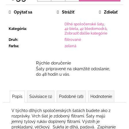
Jednotková
cena:
Opýtať sa
Strážiť
Zdieľať
Dlhé spoločenské šaty
,
Kategória
:
42 biela
,
42 bledomodrá
,
Zobraziť ďalšie kategórie
Druh
:
flitrované
Farba
:
zelená
Rýchle doručenie
Šaty pripravené na okamžité odoslanie,
do 48 hodín u vás.
Popis
Súvisiace (1)
Podobné (16)
Hodnotenie
V týchto dlhých spoločenských šatách budete ako z
rozprávky. Vrch šiat je zdobený flitrami. Šaty majú
jemný tylový rukáv doplnený flitrami. Výstrih je
prekladaný, véčkový. Sukňa je dlhá, padavá. Zapínanie