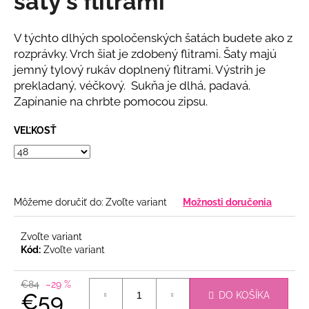
šaty s flitrami
č
z
a
5
m
hviezdičiek.
V týchto dlhých spoločenských šatách budete ako z
e
rozprávky. Vrch šiat je zdobený flitrami. Šaty majú
jemný tylový rukáv doplnený flitrami. Výstrih je
prekladaný, véčkový. Sukňa je dlhá, padavá.
BLEDOMODRÝ
NOHAVICOVÝ
Zapínanie na chrbte pomocou zipsu.
KOMPLET
€69
VEĽKOSŤ
Môžeme doručiť do:
Zvoľte variant
Možnosti doručenia
Zvoľte variant
Kód:
Zvoľte variant
€84
–29 %
€59
DO KOŠÍKA