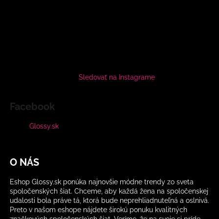
Sledovať na Instagrame
Facebook
Glossy.sk
O NÁS
Eshop Glossy.sk ponúka najnovšie módne trendy zo sveta
spoločenských šiat. Chceme, aby každá žena na spoločenskej
udalosti bola práve tá, ktorá bude neprehliadnuteľná a oslnivá.
Preto v našom eshope nájdete širokú ponuku kvalitných
značkových spoločenských šiat. Veríme, že na svoje si príde