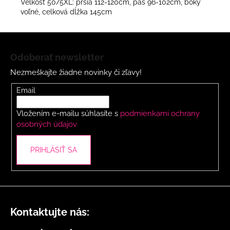
Veľkosť 50/5XL: prsia 112-120cm, pás 96-102cm, boky
voľné, celková dĺžka 145cm
Z
á
Odoberať newsletter
p
Nezmeškajte žiadne novinky či zľavy!
ä
t
Email
i
Vložením e-mailu súhlasíte s
podmienkami ochrany
e
osobných údajov
PRIHLÁSIŤ SA
Kontaktujte nás: