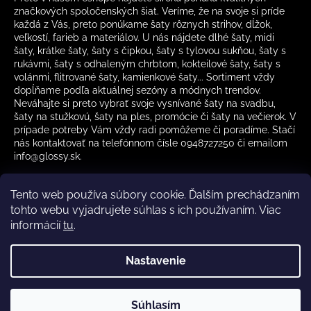
značkových spoločenských šiat. Veríme, že na svoje si príde
každá z Vás, preto ponúkame šaty rôznych strihov, dĺžok,
veľkostí, farieb a materiálov. U nás nájdete dlhé šaty, midi
šaty, krátke šaty, šaty s čipkou, šaty s tylovou sukňou, šaty s
rukávmi, šaty s odhaleným chrbtom, kokteilové šaty, šaty s
volánmi, flitrované šaty, kamienkové šaty... Sortiment vždy
dopĺňame podľa aktuálnej sezóny a módnych trendov.
Neváhajte si preto vybrať svoje vysnívané šaty na svadbu,
šaty na stužkovú, šaty na ples, promócie či šaty na večierok. V
prípade potreby Vám vždy radi pomôžeme či poradíme. Stačí
nás kontaktovať na telefónnom čísle 0948727250 či emailom
info@glossy.sk.
Tento web používa súbory cookie. Ďalším prechádzaním
tohto webu vyjadrujete súhlas s ich používaním. Viac
informácií
tu
.
Kamenná predajňa otváracia doba
CZ
Nastavenie
Vytvoril Shoptet
Súhlasím
Copyright 2026
Glossy.sk
. Všetky práva vyhradené.