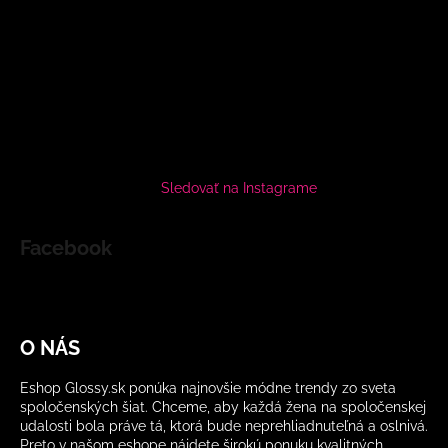
Sledovať na Instagrame
Facebook
O NÁS
Eshop Glossy.sk ponúka najnovšie módne trendy zo sveta
spoločenských šiat. Chceme, aby každá žena na spoločenskej
udalosti bola práve tá, ktorá bude neprehliadnuteľná a oslnivá.
Preto v našom eshope nájdete širokú ponuku kvalitných