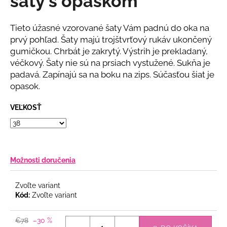
šaty s opaskom
č
z
a
5
m
hviezdičiek.
Tieto úžasné vzorované šaty Vám padnú do oka na
e
prvý pohľad. Šaty majú trojštvrťový rukáv ukončený
gumičkou. Chrbát je zakrytý. Výstrih je prekladaný,
véčkový. Šaty nie sú na prsiach vystužené. Sukňa je
BLEDOMODRÝ
ŠTRUKTÚROVANÝ
padavá. Zapínajú sa na boku na zips. Súčasťou šiat je
KOSTÝM
opasok.
€139
VEĽKOSŤ
Možnosti doručenia
Zvoľte variant
Kód:
Zvoľte variant
€78
–30 %