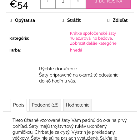
€54
DO KOŠÍKA
Jednotková
cena:
Opýtať sa
Strážiť
Zdieľať
Krátke spoločenské šaty
,
Kategória
:
36 azúrová
,
36 béžová
,
Zobraziť ďalšie kategórie
Farba
:
hnedá
Rýchle doručenie
Šaty pripravené na okamžité odoslanie,
do 48 hodín u vás.
Popis
Podobné (16)
Hodnotenie
Tieto úžasné vzorované šaty Vám padnú do oka na prvý
pohľad. Šaty majú trojštvrťový rukáv ukončený
gumičkou. Chrbát je zakrytý. Výstrih je prekladaný,
véčkový. Šaty nie sú na prsiach vystužené. Sukňa je