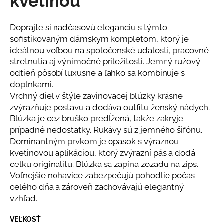
kvetinou
č
z
a
5
m
hviezdičiek.
Doprajte si nadčasovú eleganciu s týmto
e
sofistikovaným dámskym kompletom, ktorý je
ideálnou voľbou na spoločenské udalosti, pracovné
stretnutia aj výnimočné príležitosti. Jemný ružový
BLEDOMODRÝ
ŠTRUKTÚROVANÝ
odtieň pôsobí luxusne a ľahko sa kombinuje s
KOSTÝM
doplnkami.
€139
Vrchný diel v štýle zavinovacej blúzky krásne
zvýrazňuje postavu a dodáva outfitu ženský nádych.
Blúzka je cez bruško predĺžená, takže zakryje
prípadné nedostatky. Rukávy sú z jemného šifónu.
Dominantným prvkom je opasok s výraznou
kvetinovou aplikáciou, ktorý zvýrazní pás a dodá
celku originalitu. Blúzka sa zapína zozadu na zips.
Voľnejšie nohavice zabezpečujú pohodlie počas
celého dňa a zároveň zachovávajú elegantný
vzhľad.
VEĽKOSŤ