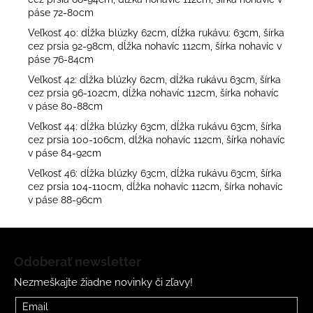
páse 72-80cm
Veľkosť 40: dĺžka blúzky 62cm, dĺžka rukávu: 63cm, šírka
cez prsia 92-98cm, dĺžka nohavíc 112cm, šírka nohavíc v
páse 76-84cm
Veľkosť 42: dĺžka blúzky 62cm, dĺžka rukávu 63cm, šírka
cez prsia 96-102cm, dĺžka nohavíc 112cm, šírka nohavíc
v páse 80-88cm
Veľkosť 44: dĺžka blúzky 63cm, dĺžka rukávu 63cm, šírka
cez prsia 100-106cm, dĺžka nohavíc 112cm, šírka nohavíc
v páse 84-92cm
Veľkosť 46: dĺžka blúzky 63cm, dĺžka rukávu 63cm, šírka
cez prsia 104-110cm, dĺžka nohavíc 112cm, šírka nohavíc
v páse 88-96cm
Z
á
Odoberať newsletter
p
Nezmeškajte žiadne novinky či zľavy!
ä
t
Email