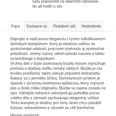
Šaty pripravené na okamžité odoslanie,
do 48 hodín u vás.
Popis
Súvisiace (2)
Podobné (16)
Hodnotenie
Doprajte si nadčasovú eleganciu s týmto sofistikovaným
dámskym kompletom, ktorý je ideálnou voľbou na
spoločenské udalosti, pracovné stretnutia aj výnimočné
príležitosti. Jemný ružový odtieň pôsobí luxusne a ľahko
sa kombinuje s doplnkami.
Vrchný diel v štýle zavinovacej blúzky krásne zvýrazňuje
postavu a dodáva outfitu ženský nádych. Blúzka je cez
bruško predĺžená, takže zakryje prípadné nedostatky.
Rukávy sú z jemného šifónu. Dominantným prvkom je
opasok s výraznou kvetinovou aplikáciou, ktorý zvýrazní
pás a dodá celku originalitu. Blúzka sa zapína zozadu na
zips. Voľnejšie nohavice zabezpečujú pohodlie počas
celého dňa a zároveň zachovávajú elegantný vzhľad.
Tento komplet je ideálny pre ženy, ktoré chcú pôsobiť
štýlovo, sebavedomo a zároveň sa cítiť komfortne.
Hlavné vlastnosti: