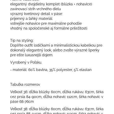
elegantný dvojdielny komplet (blúzka + nohavice)
zavinovací strih vrchného dielu
výrazný kvetinový detail v páse
príjemný a ľahký materiál
voľnejšie nohavice pre maximálne pohodlie
vhodný na spoločenské aj formálne príležitosti
Tip na styling:
Doplňte outfit lodičkami a minimalistickou kabelkou pre
dokonalý elegantný look, alebo zvoľte výrazné šperky
pre ešte luxusnejší dojem.
Vyrobený v Poľsku.
- materiál: 60% bavlna, 35% polyester, 5% elastan
Tabuľka rozmerov
Veľkosť 36: dĺžka blúzky 60cm, dĺžka rukávu: 63cm, šírka
cez prsia 84-90cm, dĺžka nohavíc 112cm, šírka nohavíc v
páse 68-76cm
Veľkosť 38: dĺžka blúzky 60cm, dĺžka rukávu: 63cm, šírka
cez prsia 88-94cm, dĺžka nohavíc 112cm, šírka nohavíc v