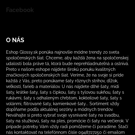
Facebook
O NÁS
Eshop Glossy.sk ponúka najnovšie módne trendy zo sveta
spoločenských šiat. Chceme, aby každá žena na spoločenskej
udalosti bola práve tá, ktorá bude neprehliadnuteľná a oslnivá.
Preto v našom eshope nájdete širokú ponuku kvalitných
značkových spoločenských šiat. Veríme, že na svoje si príde
každá z Vás, preto ponúkame šaty rôznych strihov, dĺžok,
veľkostí, farieb a materiálov. U nás nájdete dlhé šaty, midi
šaty, krátke šaty, šaty s čipkou, šaty s tylovou sukňou, šaty s
rukávmi, šaty s odhaleným chrbtom, kokteilové šaty, šaty s
volánmi, flitrované šaty, kamienkové šaty... Sortiment vždy
dopĺňame podľa aktuálnej sezóny a módnych trendov.
Neváhajte si preto vybrať svoje vysnívané šaty na svadbu,
šaty na stužkovú, šaty na ples, promócie či šaty na večierok. V
prípade potreby Vám vždy radi pomôžeme či poradíme. Stačí
nás kontaktovať na telefónnom čísle 0948727250 či emailom