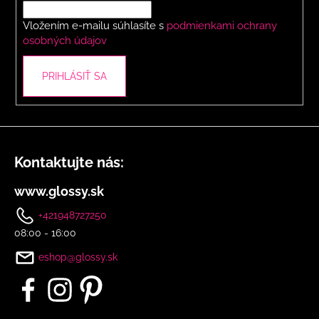
i
Vložením e-mailu súhlasíte s
podmienkami ochrany
e
osobných údajov
PRIHLÁSIŤ SA
Kontaktujte nás:
www.glossy.sk
+421948727250
08:00 - 16:00
eshop@glossy.sk