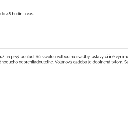
do 48 hodín u vás.
ž na prvý pohľad. Sú skvelou voľbou na svadby, oslavy či iné výnim
ednoducho neprehliadnuteľné. Volánová ozdoba je doplnená tylom. Su