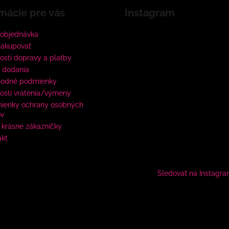
mácie pre vás
Instagram
 objednávka
nakupovať
sti dopravy a platby
 dodania
odné podmienky
osti vrátenia/výmeny
ienky ochrany osobných
ov
krásne zákazníčky
akt
Sledovať na Instagr