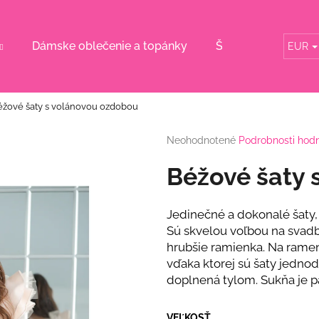
Dámske oblečenie a topánky
Šaty pre svadobn
EUR
Čo potrebujete nájsť?
éžové šaty s volánovou ozdobou
HĽADAŤ
Priemerné
Neohodnotené
Podrobnosti hod
hodnotenie
produktu
Béžové šaty 
je
Odporúčame
0,0
z
Jedinečné a dokonalé šaty,
5
Sú skvelou voľbou na svadby
hviezdičiek.
hrubšie ramienka. Na rame
vďaka ktorej sú šaty jedno
doplnená tylom. Sukňa je p
DLHÉ SPOLOČENSKÉ RUŽOVÉ ŠATY S
RUŽOVÝ KOMPL
VEĽKOSŤ