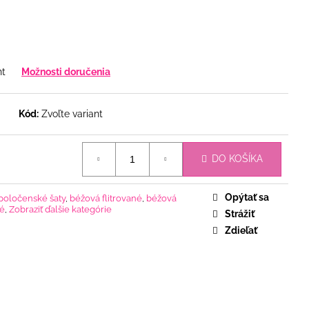
nt
Možnosti doručenia
Kód:
Zvoľte variant
DO KOŠÍKA
Opýtať sa
poločenské šaty
,
béžová flitrované
,
béžová
vé
,
Zobraziť ďalšie kategórie
Strážiť
Zdieľať