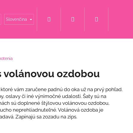
Hľadať
Prihlásenie
Nákupný
é mamy
Šaty za super cenu
Svadobné šaty
Slovenčina
košík
notenia
s volánovou ozdobou
 ktoré vám zaručene padnú do oka už na prvý pohľad.
, oslavy či iné výnimočné udalosti. Šaty sú na
nách sú doplnené štýlovou volánovou ozdobou,
ducho neprehliadnuteľné. Volánová ozdoba je
adavá. Zapínajú sa zozadu na zips.
ET S KVETINOU