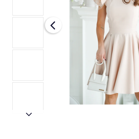
OPASKOM
€26
Pôvodne:
€36
next