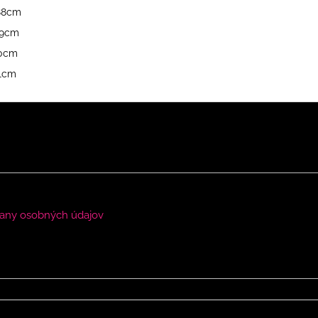
a 88cm
 89cm
 90cm
 91cm
any osobných údajov