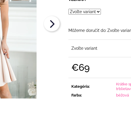
FLITRAMI A PADNUTÝMI RAMENAMI
€108
€90
Môžeme doručiť do:
Zvoľte varia
Zvoľte variant
€69
Jednotková
cena:
Krátke s
Kategória
:
trblieta
Farba
:
béžová