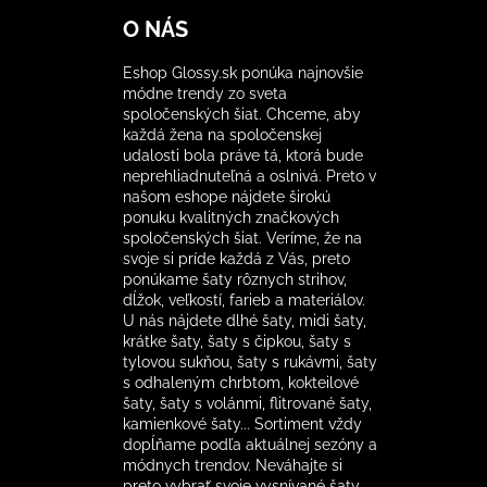
O NÁS
Eshop Glossy.sk ponúka najnovšie
módne trendy zo sveta
spoločenských šiat. Chceme, aby
každá žena na spoločenskej
udalosti bola práve tá, ktorá bude
neprehliadnuteľná a oslnivá. Preto v
našom eshope nájdete širokú
ponuku kvalitných značkových
spoločenských šiat. Veríme, že na
svoje si príde každá z Vás, preto
ponúkame šaty rôznych strihov,
dĺžok, veľkostí, farieb a materiálov.
U nás nájdete dlhé šaty, midi šaty,
krátke šaty, šaty s čipkou, šaty s
tylovou sukňou, šaty s rukávmi, šaty
s odhaleným chrbtom, kokteilové
šaty, šaty s volánmi, flitrované šaty,
kamienkové šaty... Sortiment vždy
dopĺňame podľa aktuálnej sezóny a
módnych trendov. Neváhajte si
preto vybrať svoje vysnívané šaty