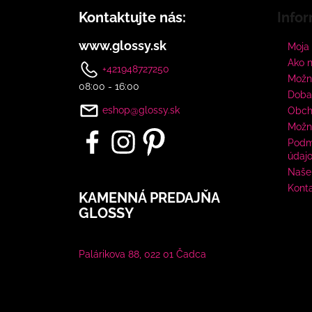
Kontaktujte nás:
Infor
www.glossy.sk
Moja
Ako 
+421948727250
Možno
08:00 - 16:00
Doba
eshop@glossy.sk
Obch
Možn
Podm
údaj
Naše 
Kont
KAMENNÁ PREDAJŇA
GLOSSY
Palárikova 88, 022 01 Čadca