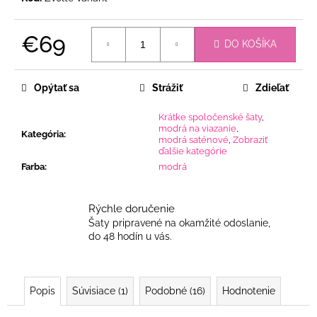
€69
DO KOŠÍKA
Jednotková
cena:
Opýtať sa
Strážiť
Zdieľať
Krátke spoločenské šaty
,
modrá na viazanie
,
Kategória
:
modrá saténové
,
Zobraziť
ďalšie kategórie
Farba
:
modrá
Rýchle doručenie
Šaty pripravené na okamžité odoslanie,
do 48 hodín u vás.
Popis
Súvisiace (1)
Podobné (16)
Hodnotenie