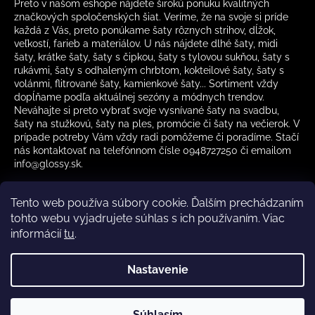
Preto v našom eshope nájdete širokú ponuku kvalitných
značkových spoločenských šiat. Veríme, že na svoje si príde
každá z Vás, preto ponúkame šaty rôznych strihov, dĺžok,
veľkostí, farieb a materiálov. U nás nájdete dlhé šaty, midi
šaty, krátke šaty, šaty s čipkou, šaty s tylovou sukňou, šaty s
rukávmi, šaty s odhaleným chrbtom, kokteilové šaty, šaty s
volánmi, flitrované šaty, kamienkové šaty... Sortiment vždy
dopĺňame podľa aktuálnej sezóny a módnych trendov.
Neváhajte si preto vybrať svoje vysnívané šaty na svadbu,
šaty na stužkovú, šaty na ples, promócie či šaty na večierok. V
prípade potreby Vám vždy radi pomôžeme či poradíme. Stačí
nás kontaktovať na telefónnom čísle 0948727250 či emailom
info@glossy.sk.
Tento web používa súbory cookie. Ďalším prechádzaním
tohto webu vyjadrujete súhlas s ich používaním. Viac
informácií
tu
.
Kamenná predajňa otváracia doba
CZ
Nastavenie
Vytvoril Shoptet
Súhlasím