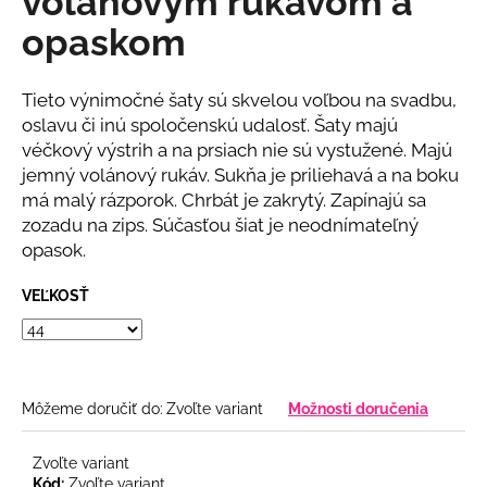
volánovým rukávom a
č
z
a
opaskom
5
m
hviezdičiek.
e
Tieto výnimočné šaty sú skvelou voľbou na svadbu,
oslavu či inú spoločenskú udalosť. Šaty majú
DLHÉ
véčkový výstrih a na prsiach nie sú vystužené. Majú
SPOLOČENSKÉ
jemný volánový rukáv. Sukňa je priliehavá a na boku
BLEDOMODRÉ
ŠATY
má malý rázporok. Chrbát je zakrytý. Zapínajú sa
S
zozadu na zips. Súčasťou šiat je neodnímateľný
RUKÁVMI
opasok.
€78
VEĽKOSŤ
Môžeme doručiť do:
Zvoľte variant
Možnosti doručenia
Zvoľte variant
Kód:
Zvoľte variant