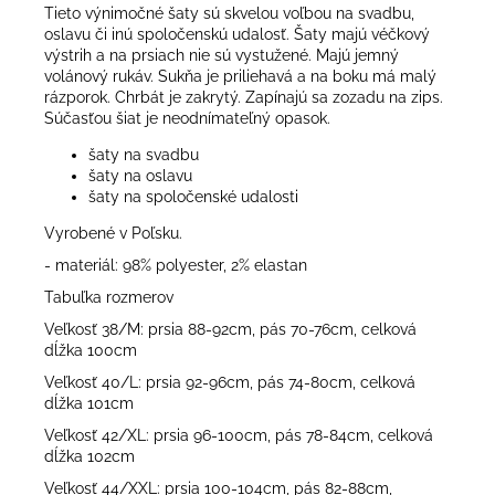
Tieto výnimočné šaty sú skvelou voľbou na svadbu,
oslavu či inú spoločenskú udalosť. Šaty majú véčkový
výstrih a na prsiach nie sú vystužené. Majú jemný
volánový rukáv. Sukňa je priliehavá a na boku má malý
rázporok. Chrbát je zakrytý. Zapínajú sa zozadu na zips.
Súčasťou šiat je neodnímateľný opasok.
šaty na svadbu
šaty na oslavu
šaty na spoločenské udalosti
Vyrobené v Poľsku.
- materiál: 98% polyester, 2% elastan
Tabuľka rozmerov
Veľkosť 38/M: prsia 88-92cm, pás 70-76cm, celková
dĺžka 100cm
Veľkosť 40/L: prsia 92-96cm, pás 74-80cm, celková
dĺžka 101cm
Veľkosť 42/XL: prsia 96-100cm, pás 78-84cm, celková
dĺžka 102cm
Veľkosť 44/XXL: prsia 100-104cm, pás 82-88cm,