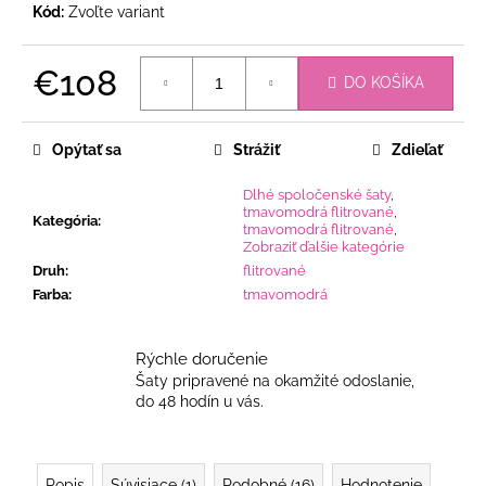
Kód:
Zvoľte variant
€108
DO KOŠÍKA
Jednotková
cena:
Opýtať sa
Strážiť
Zdieľať
Dlhé spoločenské šaty
,
tmavomodrá flitrované
,
Kategória
:
tmavomodrá flitrované
,
Zobraziť ďalšie kategórie
Druh
:
flitrované
Farba
:
tmavomodrá
Rýchle doručenie
Šaty pripravené na okamžité odoslanie,
do 48 hodín u vás.
Popis
Súvisiace (1)
Podobné (16)
Hodnotenie