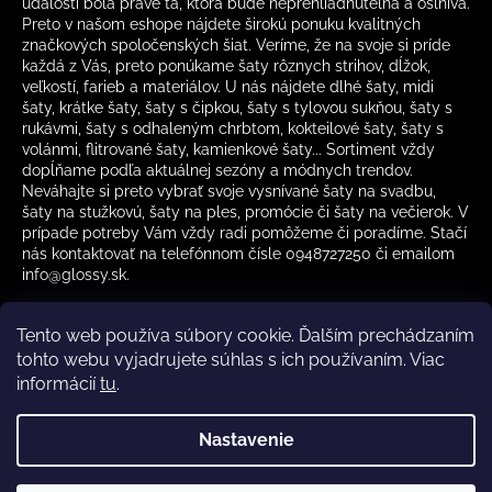
udalosti bola práve tá, ktorá bude neprehliadnuteľná a oslnivá.
Preto v našom eshope nájdete širokú ponuku kvalitných
značkových spoločenských šiat. Veríme, že na svoje si príde
každá z Vás, preto ponúkame šaty rôznych strihov, dĺžok,
veľkostí, farieb a materiálov. U nás nájdete dlhé šaty, midi
šaty, krátke šaty, šaty s čipkou, šaty s tylovou sukňou, šaty s
rukávmi, šaty s odhaleným chrbtom, kokteilové šaty, šaty s
volánmi, flitrované šaty, kamienkové šaty... Sortiment vždy
dopĺňame podľa aktuálnej sezóny a módnych trendov.
Neváhajte si preto vybrať svoje vysnívané šaty na svadbu,
šaty na stužkovú, šaty na ples, promócie či šaty na večierok. V
prípade potreby Vám vždy radi pomôžeme či poradíme. Stačí
nás kontaktovať na telefónnom čísle 0948727250 či emailom
info@glossy.sk.
Tento web používa súbory cookie. Ďalším prechádzaním
tohto webu vyjadrujete súhlas s ich používaním. Viac
informácií
tu
.
Kamenná predajňa otváracia doba
CZ
Nastavenie
Vytvoril Shoptet