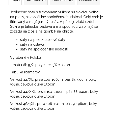
Jedinečné šaty s flitrovaným vŕškom sú skvelou voľbou
na plesy, oslavy či iné spoločenské udalosti. Celý vrch je
flitrovaný a majú jemný rukáv. V páse je zlatá ozdoba.
Sukňa je ľahučká, padavá a má spodnicu. Zapínajú sa
zozadu na zips a na gombík na chrbte.
šaty na ples / plesové šaty
šaty na oslavu
šaty na spoločenské udalosti
Vyrobené v Poľsku.
- materiál: 97% polyester, 3% elastan
Tabuľka rozmerov
Veľkosť 42/XL: prsia 100-106cm, pás 84-90cm, boky
voľné, celková dĺžka 150cm
Veľkosť 44/XXL: prsia 104-110cm, pás 88-94cm, boky
voľné, celková dĺžka 150cm
Veľkosť 46/3XL: prsia 108-114cm, pás 92-98cm, boky
voľné, celková dĺžka 150cm