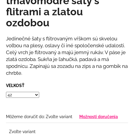
tmavomodré šaty s
č
z
a
flitrami a zlatou
5
m
hviezdičiek.
ozdobou
e
DLHÉ
Jedinečné šaty s flitrovaným vŕškom sú skvelou
SPOLOČENSKÉ
voľbou na plesy, oslavy či iné spoločenské udalosti.
BLEDOMODRÉ
Celý vrch je flitrovaný a majú jemný rukáv. V páse je
ŠATY
S
zlatá ozdoba. Sukňa je ľahučká, padavá a má
RUKÁVMI
spodnicu. Zapínajú sa zozadu na zips a na gombík na
€78
chrbte.
VEĽKOSŤ
Môžeme doručiť do:
Zvoľte variant
Možnosti doručenia
Zvoľte variant