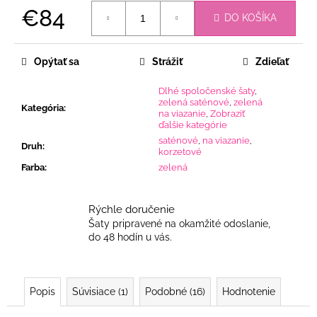
€84
DO KOŠÍKA
Jednotková
cena:
Opýtať sa
Strážiť
Zdieľať
Dlhé spoločenské šaty
,
zelená saténové
,
zelená
Kategória
:
na viazanie
,
Zobraziť
ďalšie kategórie
saténové
,
na viazanie
,
Druh
:
korzetové
Farba
:
zelená
Rýchle doručenie
Šaty pripravené na okamžité odoslanie,
do 48 hodín u vás.
Popis
Súvisiace (1)
Podobné (16)
Hodnotenie