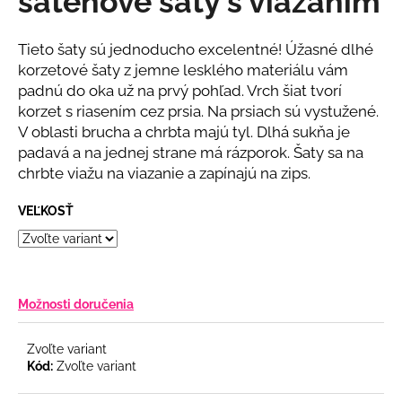
saténové šaty s viazaním
č
z
a
5
m
hviezdičiek.
Tieto šaty sú jednoducho excelentné! Úžasné dlhé
e
korzetové šaty z jemne lesklého materiálu vám
padnú do oka už na prvý pohľad. Vrch šiat tvorí
korzet s riasením cez prsia. Na prsiach sú vystužené.
BIELY
KOMPLET
V oblasti brucha a chrbta majú tyl. Dlhá sukňa je
S
padavá a na jednej strane má rázporok. Šaty sa na
KVETINOU
chrbte viažu na viazanie a zapínajú na zips.
€108
VEĽKOSŤ
Možnosti doručenia
Zvoľte variant
Kód:
Zvoľte variant