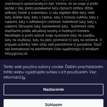
značkových spoločenských šiat. Veríme, že na svoje si príde
každá z Vás, preto ponúkame šaty rôznych strihov, dĺžok,
veľkostí, farieb a materiálov. U nás nájdete dlhé šaty, midi
šaty, krátke šaty, šaty s čipkou, šaty s tylovou sukňou, šaty s
rukávmi, šaty s odhaleným chrbtom, kokteilové šaty, šaty s
volánmi, flitrované šaty, kamienkové šaty... Sortiment vždy
dopĺňame podľa aktuálnej sezóny a módnych trendov.
Neváhajte si preto vybrať svoje vysnívané šaty na svadbu,
šaty na stužkovú, šaty na ples, promócie či šaty na večierok. V
prípade potreby Vám vždy radi pomôžeme či poradíme. Stačí
nás kontaktovať na telefónnom čísle 0948727250 či emailom
info@glossy.sk.
Tento web používa súbory cookie. Ďalším prechádzaním
tohto webu vyjadrujete súhlas s ich používaním. Viac
informácií
tu
.
Kamenná predajňa otváracia doba
CZ
Nastavenie
Vytvoril Shoptet
Súhlasím
Copyright 2026
Glossy.sk
. Všetky práva vyhradené.