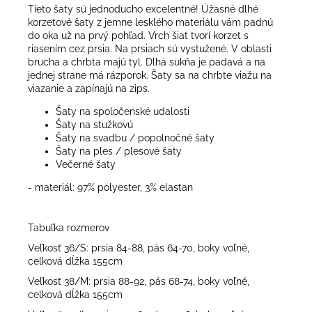
Tieto šaty sú jednoducho excelentné! Úžasné dlhé
korzetové šaty z jemne lesklého materiálu vám padnú
do oka už na prvý pohľad. Vrch šiat tvorí korzet s
riasením cez prsia. Na prsiach sú vystužené. V oblasti
brucha a chrbta majú tyl. Dlhá sukňa je padavá a na
jednej strane má rázporok. Šaty sa na chrbte viažu na
viazanie a zapínajú na zips.
Šaty na spoločenské udalosti
Šaty na stužkovú
Šaty na svadbu / popolnočné šaty
Šaty na ples / plesové šaty
Večerné šaty
- materiál: 97% polyester, 3% elastan
Tabuľka rozmerov
Veľkosť 36/S: prsia 84-88, pás 64-70, boky voľné,
celková dĺžka 155cm
Veľkosť 38/M: prsia 88-92, pás 68-74, boky voľné,
celková dĺžka 155cm