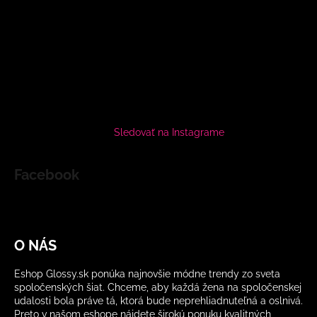
Sledovať na Instagrame
Facebook
O NÁS
Eshop Glossy.sk ponúka najnovšie módne trendy zo sveta
spoločenských šiat. Chceme, aby každá žena na spoločenskej
udalosti bola práve tá, ktorá bude neprehliadnuteľná a oslnivá.
Preto v našom eshope nájdete širokú ponuku kvalitných