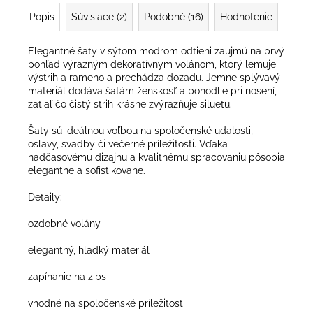
Popis
Súvisiace (2)
Podobné (16)
Hodnotenie
Elegantné šaty v sýtom modrom odtieni zaujmú na prvý
pohľad výrazným dekoratívnym volánom, ktorý lemuje
výstrih a rameno a prechádza dozadu. Jemne splývavý
materiál dodáva šatám ženskosť a pohodlie pri nosení,
zatiaľ čo čistý strih krásne zvýrazňuje siluetu.
Šaty sú ideálnou voľbou na spoločenské udalosti,
oslavy, svadby či večerné príležitosti. Vďaka
nadčasovému dizajnu a kvalitnému spracovaniu pôsobia
elegantne a sofistikovane.
Detaily:
ozdobné volány
elegantný, hladký materiál
zapínanie na zips
vhodné na spoločenské príležitosti