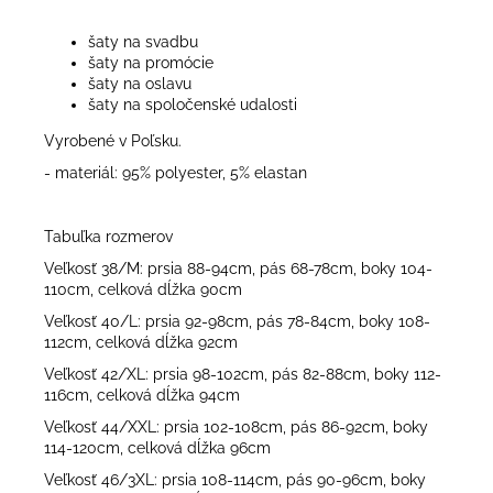
šaty na svadbu
šaty na promócie
šaty na oslavu
šaty na spoločenské udalosti
Vyrobené v Poľsku.
- materiál: 95% polyester, 5% elastan
Tabuľka rozmerov
Veľkosť 38/M: prsia 88-94cm, pás 68-78cm, boky 104-
110cm, celková dĺžka 90cm
Veľkosť 40/L: prsia 92-98cm, pás 78-84cm, boky 108-
112cm, celková dĺžka 92cm
Veľkosť 42/XL: prsia 98-102cm, pás 82-88cm, boky 112-
116cm, celková dĺžka 94cm
Veľkosť 44/XXL: prsia 102-108cm, pás 86-92cm, boky
114-120cm, celková dĺžka 96cm
Veľkosť 46/3XL: prsia 108-114cm, pás 90-96cm, boky