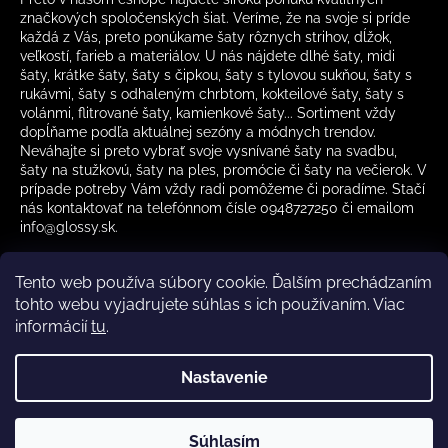
značkových spoločenských šiat. Veríme, že na svoje si príde
každá z Vás, preto ponúkame šaty rôznych strihov, dĺžok,
veľkostí, farieb a materiálov. U nás nájdete dlhé šaty, midi
šaty, krátke šaty, šaty s čipkou, šaty s tylovou sukňou, šaty s
rukávmi, šaty s odhaleným chrbtom, kokteilové šaty, šaty s
volánmi, flitrované šaty, kamienkové šaty... Sortiment vždy
dopĺňame podľa aktuálnej sezóny a módnych trendov.
Neváhajte si preto vybrať svoje vysnívané šaty na svadbu,
šaty na stužkovú, šaty na ples, promócie či šaty na večierok. V
prípade potreby Vám vždy radi pomôžeme či poradíme. Stačí
nás kontaktovať na telefónnom čísle 0948727250 či emailom
info@glossy.sk.
Tento web používa súbory cookie. Ďalším prechádzaním
tohto webu vyjadrujete súhlas s ich používaním. Viac
informácií
tu
.
Kamenná predajňa otváracia doba
CZ
Nastavenie
Vytvoril Shoptet
Súhlasím
Copyright 2026
Glossy.sk
. Všetky práva vyhradené.