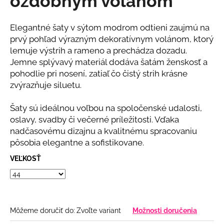
ozdobným volánom
č
z
a
5
m
hviezdičiek.
Elegantné šaty v sýtom modrom odtieni zaujmú na
e
prvý pohľad výrazným dekoratívnym volánom, ktorý
lemuje výstrih a rameno a prechádza dozadu.
Jemne splývavý materiál dodáva šatám ženskosť a
BORDOVÉ
ŠATY
pohodlie pri nosení, zatiaľ čo čistý strih krásne
S
zvýrazňuje siluetu.
KAMIENKOVÝM
OPASKOM
Šaty sú ideálnou voľbou na spoločenské udalosti,
€79
oslavy, svadby či večerné príležitosti. Vďaka
nadčasovému dizajnu a kvalitnému spracovaniu
pôsobia elegantne a sofistikovane.
VEĽKOSŤ
Môžeme doručiť do:
Zvoľte variant
Možnosti doručenia