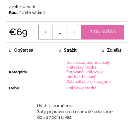
Zvoľte variant
Kód:
Zvoľte variant
€69
DO KOŠÍKA
Jednotková
cena:
Opýtať sa
Strážiť
Zdieľať
Krátke spoločenské šaty
,
kráľovsky modrá
Kategória
:
flitrované
,
kráľovsky
modrá trblietavé
,
Zobraziť ďalšie kategórie
Farba
:
kráľovsky modrá
Rýchle doručenie
Šaty pripravené na okamžité odoslanie,
do 48 hodín u vás.