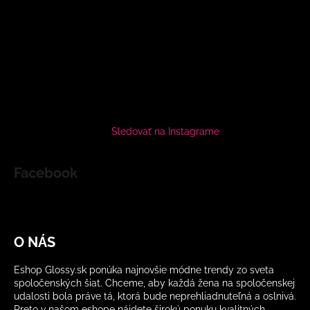
Sledovať na Instagrame
Facebook
O NÁS
Eshop Glossy.sk ponúka najnovšie módne trendy zo sveta
spoločenských šiat. Chceme, aby každá žena na spoločenskej
udalosti bola práve tá, ktorá bude neprehliadnuteľná a oslnivá.
Preto v našom eshope nájdete širokú ponuku kvalitných