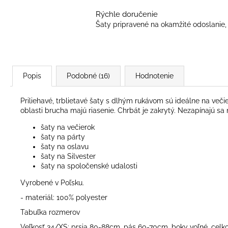
Rýchle doručenie
Šaty pripravené na okamžité odoslanie, 
Popis
Podobné (16)
Hodnotenie
Priliehavé, trblietavé šaty s dlhým rukávom sú ideálne na večierk
oblasti brucha majú riasenie. Chrbát je zakrytý. Nezapínajú sa 
šaty na večierok
šaty na párty
šaty na oslavu
šaty na Silvester
šaty na spoločenské udalosti
Vyrobené v Poľsku.
- materiál: 100% polyester
Tabuľka rozmerov
Veľkosť 34/XS: prsia 80-88cm, pás 60-70cm, boky voľné, celk