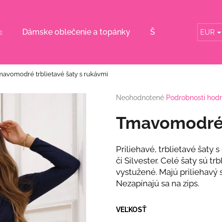
Dámske oblečenie a topánky
Šaty pre svadobn
EUR
Čo potrebujete nájsť?
avomodré trblietavé šaty s rukávmi
HĽADAŤ
Priemerné
Neohodnotené
Podrobnosti hod
hodnotenie
produktu
Tmavomodré t
je
Odporúčame
0,0
z
Priliehavé, trblietavé šaty 
5
či Silvester. Celé šaty sú tr
hviezdičiek.
vystužené. Majú priliehavý s
Nezapínajú sa na zips.
VEĽKOSŤ
DLHÉ SPOLOČENSKÉ RUŽOVÉ ŠATY S
RUŽOVÝ KOMPL