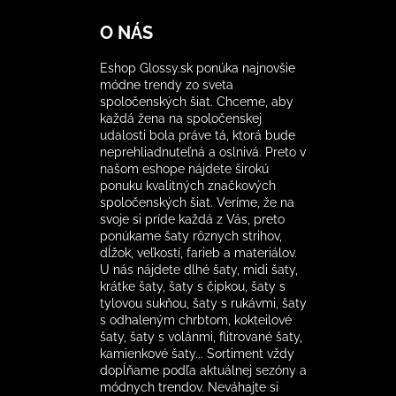
O NÁS
Eshop Glossy.sk ponúka najnovšie
módne trendy zo sveta
spoločenských šiat. Chceme, aby
každá žena na spoločenskej
udalosti bola práve tá, ktorá bude
neprehliadnuteľná a oslnivá. Preto v
našom eshope nájdete širokú
ponuku kvalitných značkových
spoločenských šiat. Veríme, že na
svoje si príde každá z Vás, preto
ponúkame šaty rôznych strihov,
dĺžok, veľkostí, farieb a materiálov.
U nás nájdete dlhé šaty, midi šaty,
krátke šaty, šaty s čipkou, šaty s
tylovou sukňou, šaty s rukávmi, šaty
s odhaleným chrbtom, kokteilové
šaty, šaty s volánmi, flitrované šaty,
kamienkové šaty... Sortiment vždy
dopĺňame podľa aktuálnej sezóny a
módnych trendov. Neváhajte si