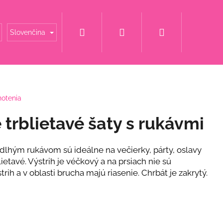
Hľadať
Prihlásenie
Nákupný
é mamy
Šaty za super cenu
Svadobné šaty
Slovenčina
košík
notenia
rblietavé šaty s rukávmi
s dlhým rukávom sú ideálne na večierky, párty, oslavy
blietavé. Výstrih je véčkový a na prsiach nie sú
trih a v oblasti brucha majú riasenie. Chrbát je zakrytý.
ET S KVETINOU