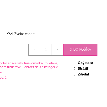
Kód:
Zvoľte variant
DO KOŠÍKA
Opýtať sa
poločenské šaty
,
tmavomodrá trblietavé
,
drá trblietavé
,
Zobraziť ďalšie kategórie
Strážiť
vé
Zdieľať
odrá