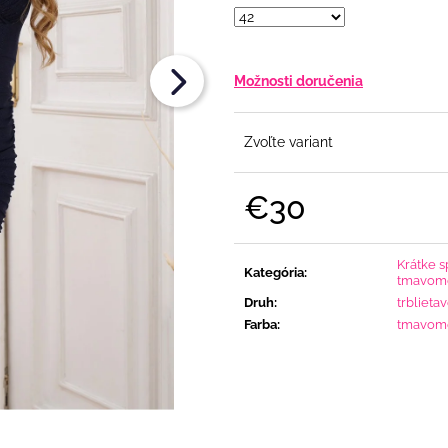
FLITRAMI A PADNUTÝMI RAMENAMI
€108
€90
Možnosti doručenia
Zvoľte variant
€30
Jednotková
cena:
Krátke s
Kategória
:
tmavomo
Druh
:
trblieta
Farba
:
tmavom