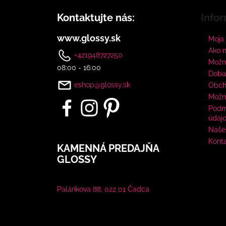
Kontaktujte nás:
Infor
www.glossy.sk
Moja
Ako 
+421948727250
Možno
08:00 - 16:00
Doba
eshop@glossy.sk
Obch
Možn
Podm
údaj
Naše 
Kont
KAMENNÁ PREDAJŇA
GLOSSY
Palárikova 88, 022 01 Čadca