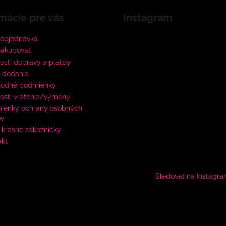
mácie pre vás
Instagram
 objednávka
nakupovať
sti dopravy a platby
 dodania
odné podmienky
osti vrátenia/výmeny
ienky ochrany osobných
ov
krásne zákazníčky
akt
Sledovať na Instagr