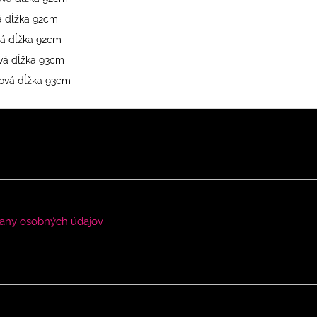
vá dĺžka 92cm
vá dĺžka 92cm
ová dĺžka 93cm
ková dĺžka 93cm
any osobných údajov