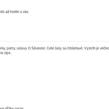
do 48 hodín u vás.
y, párty, oslavy či Silvester. Celé šaty sú trblietavé. Výstrih je véčk
na zips.
ová dĺžka 92cm