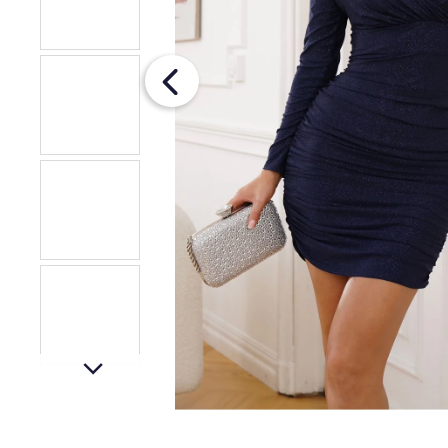
OPASKOM
€26
Pôvodne:
€36
next