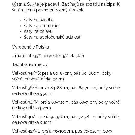
výstrih. Sukňa je padavá. Zapínajú sa zozadu na zips. K
šatám je na pevno pripojený opasok.
šaty na svadbu
šaty na promócie
šaty na oslavu
šaty na spoločenské udalosti
Vyrobené v Poľsku.
- materiál: 95% polyester, 5% elastan
Tabuľka rozmerov
Veľkosť 34/XS: prsia 80-84cm, pás 60-66cm, boky
voľné, celková dĺžka 94cm
Veľkosť 36/S: prsia 84-88cm, pás 64-70cm, boky voľné,
celková dĺžka 95cm
Veľkosť 38/M: prsia 88-92cm, pás 68-74cm, boky voľné,
celková dĺžka 97cm
Veľkosť 40/L: prsia 92-96cm, pás 72-78cm, boky voľné,
celková dĺžka 98cm
Veľkosť 42/XL: prsia 96-100cm, pás 76-82cm, boky