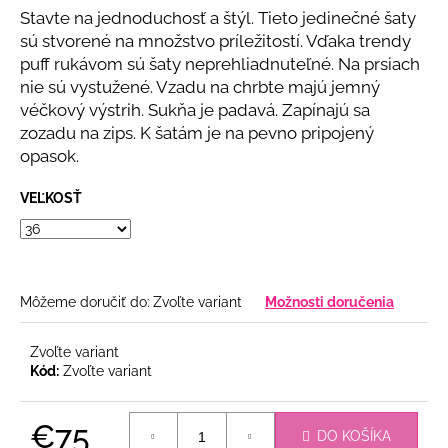
č
z
Stavte na jednoduchosť a štýl. Tieto jedinečné šaty
a
5
sú stvorené na množstvo príležitostí. Vďaka trendy
m
hviezdičiek.
puff rukávom sú šaty neprehliadnuteľné. Na prsiach
e
nie sú vystužené. Vzadu na chrbte majú jemný
véčkový výstrih. Sukňa je padavá. Zapínajú sa
BLEDOMODRÝ
zozadu na zips. K šatám je na pevno pripojený
NOHAVICOVÝ
opasok.
KOMPLET
€69
VEĽKOSŤ
Môžeme doručiť do:
Zvoľte variant
Možnosti doručenia
Zvoľte variant
Kód:
Zvoľte variant
€75
DO KOŠÍKA