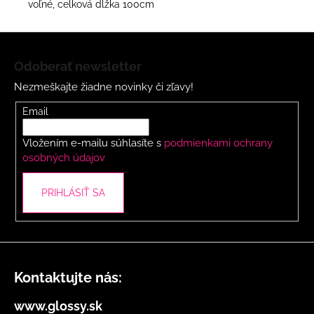
voľné, celková dĺžka 100cm
Z
á
Odoberať newsletter
p
Nezmeškajte žiadne novinky či zľavy!
ä
t
Email
i
Vložením e-mailu súhlasíte s
podmienkami ochrany
e
osobných údajov
PRIHLÁSIŤ SA
Kontaktujte nás:
www.glossy.sk