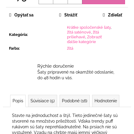
Jednotková
cena:
Opýtať sa
Strážiť
Zdieľať
Krátke spoločenské šaty
,
žltá saténové
,
žltá
Kategória
:
priliehavé
,
Zobraziť
ďalšie kategórie
Farba
:
žltá
Rýchle doručenie
Šaty pripravené na okamžité odoslanie,
do 48 hodín u vás.
Popis
Súvisiace (5)
Podobné (16)
Hodnotenie
Stavte na jednoduchosť a štýl. Tieto jedinečné šaty sú
stvorené na množstvo príležitostí. Vďaka trendy puff
rukávom sú šaty neprehliadnuteľné. Na prsiach nie sú
vystužené. Vzadu na chrbte majú jemný véčkový