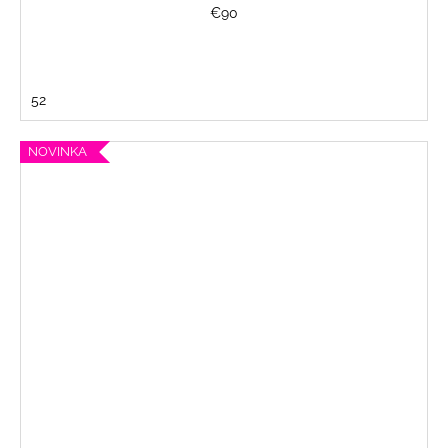
€90
52
NOVINKA