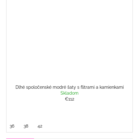
Dlhé spoločenské modré šaty s flitrami a kamienkami
Skladom
€112
36
38
42