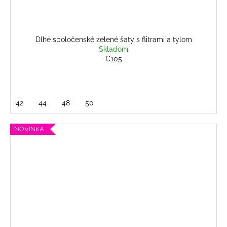
Dlhé spoločenské zelené šaty s flitrami a tylom
Skladom
€105
42
44
48
50
NOVINKA