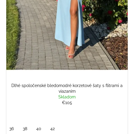
č
v
a
m
e
BLEDOMODRÝ
NOHAVICOVÝ
KOMPLET
€69
Dlhé spoločenské bledomodré korzetové šaty s flitrami a
viazaním
Skladom
€105
36
38
40
42