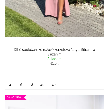
Dlhé spoločenské ružové korzetové šaty s flitrami a
viazaním
Skladom
€105
34
36
38
40
42
NOVINKA