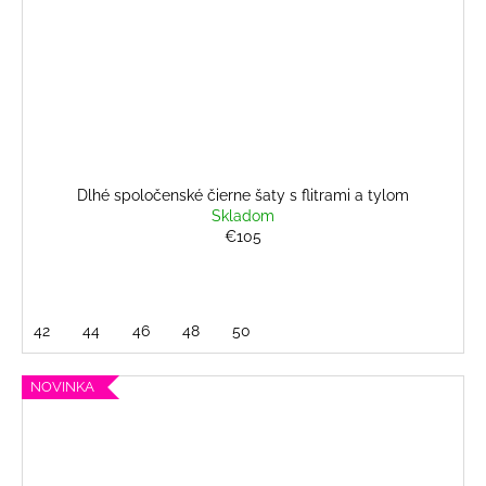
Dlhé spoločenské čierne šaty s flitrami a tylom
Skladom
€105
42
44
46
48
50
NOVINKA