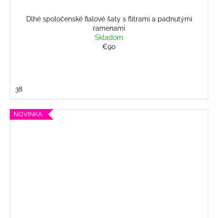
Dlhé spoločenské fialové šaty s flitrami a padnutými
ramenami
Skladom
€90
38
NOVINKA