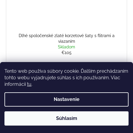
Dlhé spoločenské zlaté korzetové šaty s flitrami a
viazaním
Skladom
€105
Tento web používa súbory cookie. Ďalším prechádzaním
tohto webu vyjadrujete súhlas s ich používaním. Viac
34
42
informácií
tu
.
NOVINKA
Nastavenie
Súhlasím
✔️ Skladom – rýchle doručenie