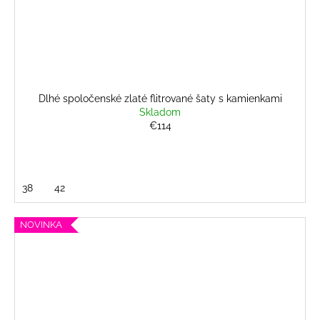
Dlhé spoločenské zlaté flitrované šaty s kamienkami
Skladom
€114
38
42
NOVINKA