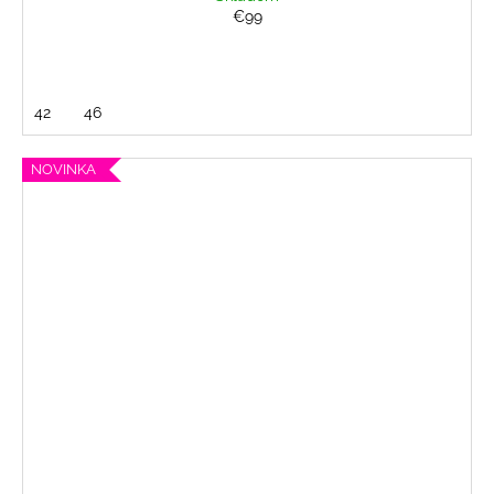
€99
42
46
NOVINKA