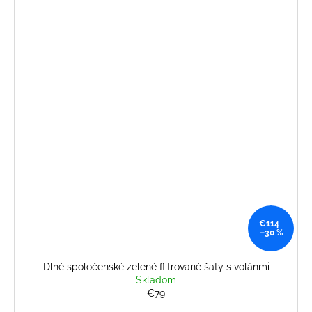
€114
–30 %
Dlhé spoločenské zelené flitrované šaty s volánmi
Skladom
€79