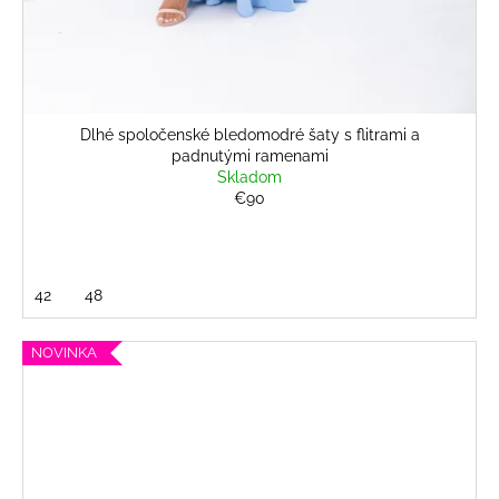
Dlhé spoločenské bledomodré šaty s flitrami a
padnutými ramenami
Skladom
€90
42
48
NOVINKA