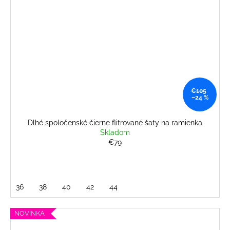
€105
–24 %
Dlhé spoločenské čierne flitrované šaty na ramienka
Skladom
€79
36
38
40
42
44
NOVINKA