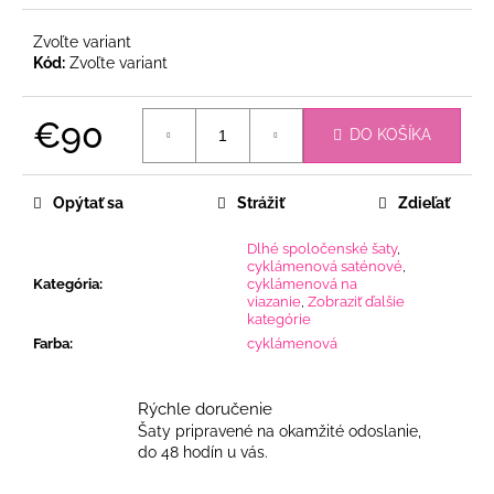
Zvoľte variant
Kód:
Zvoľte variant
€90
DO KOŠÍKA
Jednotková
cena:
Opýtať sa
Strážiť
Zdieľať
Dlhé spoločenské šaty
,
cyklámenová saténové
,
Kategória
:
cyklámenová na
viazanie
,
Zobraziť ďalšie
kategórie
Farba
:
cyklámenová
Rýchle doručenie
Šaty pripravené na okamžité odoslanie,
do 48 hodín u vás.