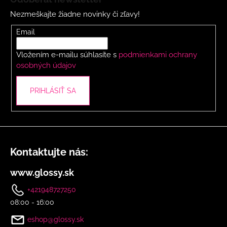
p
Nezmeškajte žiadne novinky či zľavy!
ä
t
Email
i
Vložením e-mailu súhlasíte s
podmienkami ochrany
e
osobných údajov
PRIHLÁSIŤ SA
Kontaktujte nás:
www.glossy.sk
+421948727250
08:00 - 16:00
eshop@glossy.sk