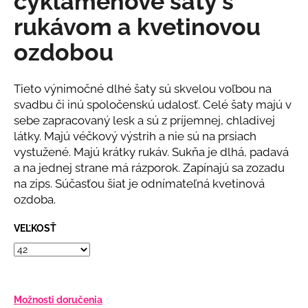
cyklámenové šaty s
č
z
a
rukávom a kvetinovou
5
m
hviezdičiek.
ozdobou
e
BÉŽOVÝ
Tieto výnimočné dlhé šaty sú skvelou voľbou na
KOMPLET
svadbu či inú spoločenskú udalosť. Celé šaty majú v
S
sebe zapracovaný lesk a sú z príjemnej, chladivej
KVETINOU
látky. Majú véčkový výstrih a nie sú na prsiach
€108
vystužené. Majú krátky rukáv. Sukňa je dlhá, padavá
a na jednej strane má rázporok. Zapínajú sa zozadu
na zips. Súčasťou šiat je odnímateľná kvetinová
ozdoba.
VEĽKOSŤ
Možnosti doručenia