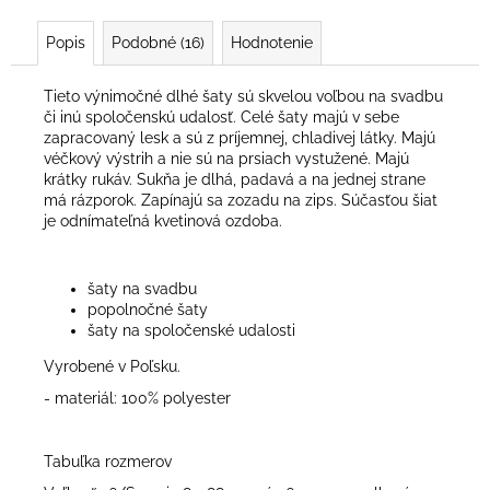
Popis
Podobné (16)
Hodnotenie
Tieto výnimočné dlhé šaty sú skvelou voľbou na svadbu
či inú spoločenskú udalosť. Celé šaty majú v sebe
zapracovaný lesk a sú z príjemnej, chladivej látky. Majú
véčkový výstrih a nie sú na prsiach vystužené. Majú
krátky rukáv. Sukňa je dlhá, padavá a na jednej strane
má rázporok. Zapínajú sa zozadu na zips. Súčasťou šiat
je odnímateľná kvetinová ozdoba.
šaty na svadbu
popolnočné šaty
šaty na spoločenské udalosti
Vyrobené v Poľsku.
- materiál: 100% polyester
Tabuľka rozmerov