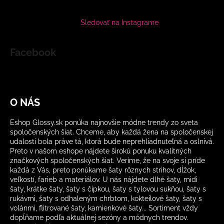
Sledovať na Instagrame
Facebook
O NÁS
Eshop Glossy.sk ponúka najnovšie módne trendy zo sveta
spoločenských šiat. Chceme, aby každá žena na spoločenskej
udalosti bola práve tá, ktorá bude neprehliadnuteľná a oslnivá.
Preto v našom eshope nájdete širokú ponuku kvalitných
značkových spoločenských šiat. Veríme, že na svoje si príde
každá z Vás, preto ponúkame šaty rôznych strihov, dĺžok,
veľkostí, farieb a materiálov. U nás nájdete dlhé šaty, midi
šaty, krátke šaty, šaty s čipkou, šaty s tylovou sukňou, šaty s
rukávmi, šaty s odhaleným chrbtom, kokteilové šaty, šaty s
volánmi, flitrované šaty, kamienkové šaty... Sortiment vždy
dopĺňame podľa aktuálnej sezóny a módnych trendov.