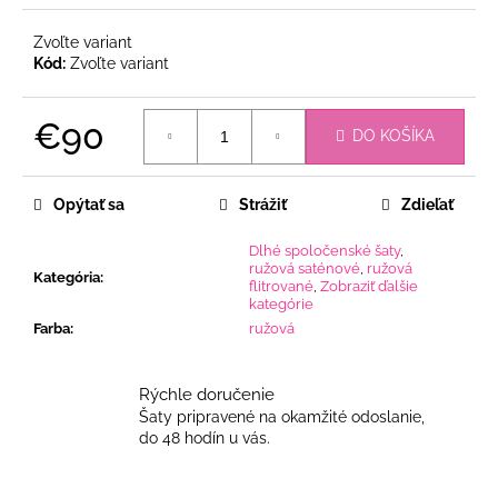
Zvoľte variant
Kód:
Zvoľte variant
€90
DO KOŠÍKA
Jednotková
cena:
Opýtať sa
Strážiť
Zdieľať
Dlhé spoločenské šaty
,
ružová saténové
,
ružová
Kategória
:
flitrované
,
Zobraziť ďalšie
kategórie
Farba
:
ružová
Rýchle doručenie
Šaty pripravené na okamžité odoslanie,
do 48 hodín u vás.