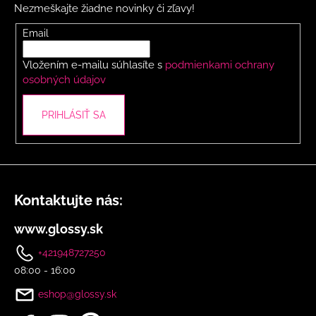
Nezmeškajte žiadne novinky či zľavy!
ä
t
Email
i
Vložením e-mailu súhlasíte s
podmienkami ochrany
e
osobných údajov
PRIHLÁSIŤ SA
Kontaktujte nás:
www.glossy.sk
+421948727250
08:00 - 16:00
eshop@glossy.sk