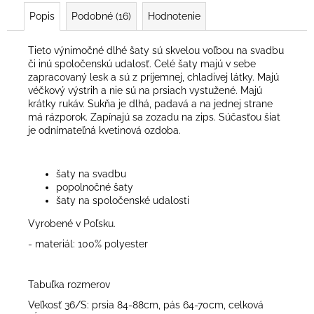
Popis
Podobné (16)
Hodnotenie
Tieto výnimočné dlhé šaty sú skvelou voľbou na svadbu
či inú spoločenskú udalosť. Celé šaty majú v sebe
zapracovaný lesk a sú z príjemnej, chladivej látky. Majú
véčkový výstrih a nie sú na prsiach vystužené. Majú
krátky rukáv. Sukňa je dlhá, padavá a na jednej strane
má rázporok. Zapínajú sa zozadu na zips. Súčasťou šiat
je odnímateľná kvetinová ozdoba.
šaty na svadbu
popolnočné šaty
šaty na spoločenské udalosti
Vyrobené v Poľsku.
- materiál: 100% polyester
Tabuľka rozmerov
Veľkosť 36/S: prsia 84-88cm, pás 64-70cm, celková