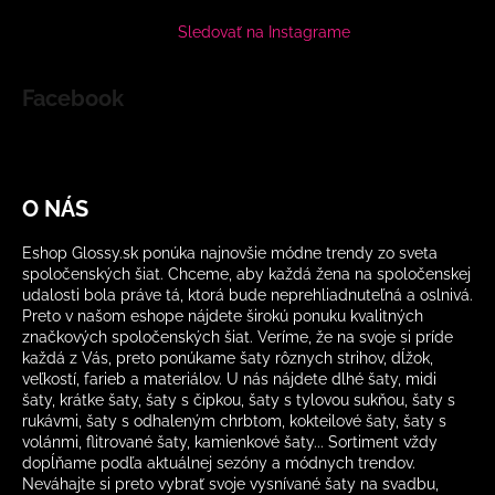
Sledovať na Instagrame
Facebook
O NÁS
Eshop Glossy.sk ponúka najnovšie módne trendy zo sveta
spoločenských šiat. Chceme, aby každá žena na spoločenskej
udalosti bola práve tá, ktorá bude neprehliadnuteľná a oslnivá.
Preto v našom eshope nájdete širokú ponuku kvalitných
značkových spoločenských šiat. Veríme, že na svoje si príde
každá z Vás, preto ponúkame šaty rôznych strihov, dĺžok,
veľkostí, farieb a materiálov. U nás nájdete dlhé šaty, midi
šaty, krátke šaty, šaty s čipkou, šaty s tylovou sukňou, šaty s
rukávmi, šaty s odhaleným chrbtom, kokteilové šaty, šaty s
volánmi, flitrované šaty, kamienkové šaty... Sortiment vždy
dopĺňame podľa aktuálnej sezóny a módnych trendov.
Neváhajte si preto vybrať svoje vysnívané šaty na svadbu,