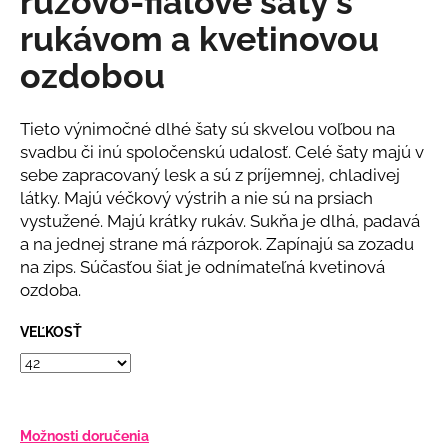
ružovo-fialové šaty s
č
z
a
rukávom a kvetinovou
5
m
hviezdičiek.
ozdobou
e
CYKLÁMENOVÉ
Tieto výnimočné dlhé šaty sú skvelou voľbou na
VZOROVANÉ
svadbu či inú spoločenskú udalosť. Celé šaty majú v
ŠIFÓNOVÉ
sebe zapracovaný lesk a sú z príjemnej, chladivej
ŠATY
S
látky. Majú véčkový výstrih a nie sú na prsiach
OPASKOM
vystužené. Majú krátky rukáv. Sukňa je dlhá, padavá
€79
a na jednej strane má rázporok. Zapínajú sa zozadu
na zips. Súčasťou šiat je odnímateľná kvetinová
ozdoba.
VEĽKOSŤ
Možnosti doručenia