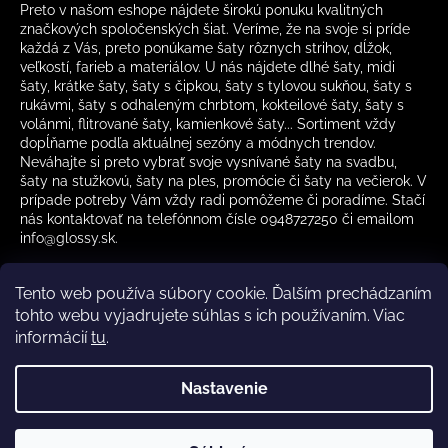
Preto v našom eshope nájdete širokú ponuku kvalitných
značkových spoločenských šiat. Veríme, že na svoje si príde
každá z Vás, preto ponúkame šaty rôznych strihov, dĺžok,
veľkostí, farieb a materiálov. U nás nájdete dlhé šaty, midi
šaty, krátke šaty, šaty s čipkou, šaty s tylovou sukňou, šaty s
rukávmi, šaty s odhaleným chrbtom, kokteilové šaty, šaty s
volánmi, flitrované šaty, kamienkové šaty... Sortiment vždy
dopĺňame podľa aktuálnej sezóny a módnych trendov.
Neváhajte si preto vybrať svoje vysnívané šaty na svadbu,
šaty na stužkovú, šaty na ples, promócie či šaty na večierok. V
prípade potreby Vám vždy radi pomôžeme či poradíme. Stačí
nás kontaktovať na telefónnom čísle 0948727250 či emailom
info@glossy.sk.
Tento web používa súbory cookie. Ďalším prechádzaním
tohto webu vyjadrujete súhlas s ich používaním. Viac
informácií
tu
.
Kamenná predajňa otváracia doba
CZ
Nastavenie
Vytvoril Shoptet