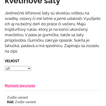
kvetinové šaty
č
z
a
5
m
hviezdičiek.
Jedinečné šifónové šaty sú skvelou voľbou na
e
svadby, oslavy či iné letné a jarné udalosti. Využijete
ich aj na bežný deň do práce či večeru. Majú
trojštvrťový rukáv, ktorý je na konci ukončený
BIELE
MIDI
manžetou. V páse je gumička, takže sa šaty
ŠATY
prispôsobia. Gumičku zakryje opasok. Sukňa je
S
ľahučká, padavá a má spodnicu. Zapínajú sa zozadu
PUFF
RUKÁVMI
na zips.
€78
VEĽKOSŤ
Možnosti doručenia
Zvoľte variant
Kód:
Zvoľte variant