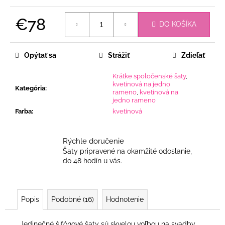
€78
DO KOŠÍKA
Jednotková
cena:
Opýtať sa
Strážiť
Zdieľať
Krátke spoločenské šaty
,
kvetinová na jedno
Kategória
:
rameno
,
kvetinová na
jedno rameno
Farba
:
kvetinová
Rýchle doručenie
Šaty pripravené na okamžité odoslanie,
do 48 hodín u vás.
Popis
Podobné (16)
Hodnotenie
Jedinečné šifónové šaty sú skvelou voľbou na svadby,