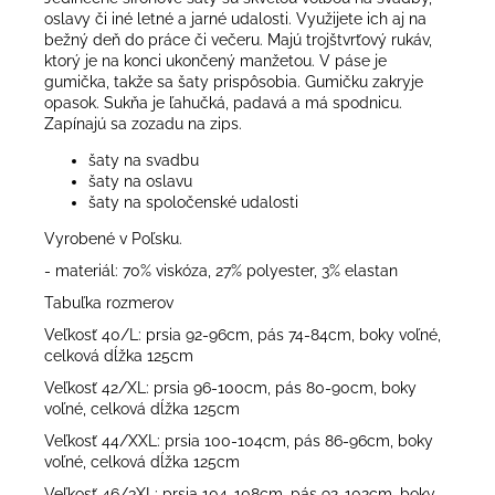
oslavy či iné letné a jarné udalosti. Využijete ich aj na
bežný deň do práce či večeru. Majú trojštvrťový rukáv,
ktorý je na konci ukončený manžetou. V páse je
gumička, takže sa šaty prispôsobia. Gumičku zakryje
opasok. Sukňa je ľahučká, padavá a má spodnicu.
Zapínajú sa zozadu na zips.
šaty na svadbu
šaty na oslavu
šaty na spoločenské udalosti
Vyrobené v Poľsku.
- materiál: 70% viskóza, 27% polyester, 3% elastan
Tabuľka rozmerov
Veľkosť 40/L: prsia 92-96cm, pás 74-84cm, boky voľné,
celková dĺžka 125cm
Veľkosť 42/XL: prsia 96-100cm, pás 80-90cm, boky
voľné, celková dĺžka 125cm
Veľkosť 44/XXL: prsia 100-104cm, pás 86-96cm, boky
voľné, celková dĺžka 125cm
Veľkosť 46/3XL: prsia 104-108cm, pás 92-102cm, boky