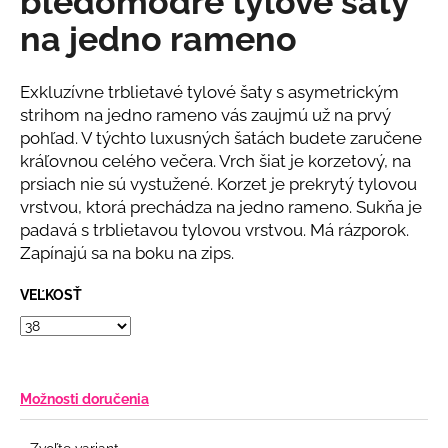
bledomodré tylové šaty
č
z
a
na jedno rameno
5
m
hviezdičiek.
e
Exkluzívne trblietavé tylové šaty s asymetrickým
strihom na jedno rameno vás zaujmú už na prvý
BIELE
pohľad. V týchto luxusných šatách budete zaručene
MIDI
kráľovnou celého večera. Vrch šiat je korzetový, na
ŠATY
S
prsiach nie sú vystužené. Korzet je prekrytý tylovou
PUFF
vrstvou, ktorá prechádza na jedno rameno. Sukňa je
RUKÁVMI
padavá s trblietavou tylovou vrstvou. Má rázporok.
€78
Zapínajú sa na boku na zips.
VEĽKOSŤ
Možnosti doručenia