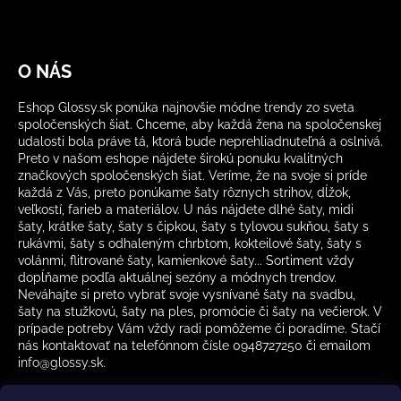
O NÁS
Eshop Glossy.sk ponúka najnovšie módne trendy zo sveta
spoločenských šiat. Chceme, aby každá žena na spoločenskej
udalosti bola práve tá, ktorá bude neprehliadnuteľná a oslnivá.
Preto v našom eshope nájdete širokú ponuku kvalitných
značkových spoločenských šiat. Veríme, že na svoje si príde
každá z Vás, preto ponúkame šaty rôznych strihov, dĺžok,
veľkostí, farieb a materiálov. U nás nájdete dlhé šaty, midi
šaty, krátke šaty, šaty s čipkou, šaty s tylovou sukňou, šaty s
rukávmi, šaty s odhaleným chrbtom, kokteilové šaty, šaty s
volánmi, flitrované šaty, kamienkové šaty... Sortiment vždy
dopĺňame podľa aktuálnej sezóny a módnych trendov.
Neváhajte si preto vybrať svoje vysnívané šaty na svadbu,
šaty na stužkovú, šaty na ples, promócie či šaty na večierok. V
prípade potreby Vám vždy radi pomôžeme či poradíme. Stačí
nás kontaktovať na telefónnom čísle 0948727250 či emailom
info@glossy.sk.