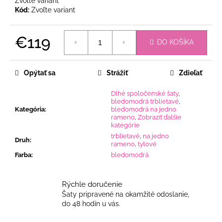
Zvoľte variant
Kód:
Zvoľte variant
€119
DO KOŠÍKA
Jednotková
cena:
Opýtať sa
Strážiť
Zdieľať
Dlhé spoločenské šaty
,
bledomodrá trblietavé
,
Kategória
:
bledomodrá na jedno
rameno
,
Zobraziť ďalšie
kategórie
trblietavé
,
na jedno
Druh
:
rameno
,
tylové
Farba
:
bledomodrá
Rýchle doručenie
Šaty pripravené na okamžité odoslanie,
do 48 hodín u vás.