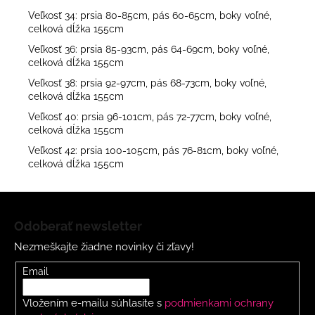
Veľkosť 34: prsia 80-85cm, pás 60-65cm, boky voľné,
celková dĺžka 155cm
Veľkosť 36: prsia 85-93cm, pás 64-69cm, boky voľné,
celková dĺžka 155cm
Veľkosť 38: prsia 92-97cm, pás 68-73cm, boky voľné,
celková dĺžka 155cm
Veľkosť 40: prsia 96-101cm, pás 72-77cm, boky voľné,
celková dĺžka 155cm
Veľkosť 42: prsia 100-105cm, pás 76-81cm, boky voľné,
celková dĺžka 155cm
Z
á
Odoberať newsletter
p
Nezmeškajte žiadne novinky či zľavy!
ä
t
Email
i
Vložením e-mailu súhlasíte s
podmienkami ochrany
e