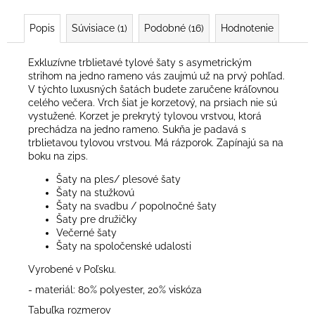
Popis
Súvisiace (1)
Podobné (16)
Hodnotenie
Exkluzívne trblietavé tylové šaty s asymetrickým
strihom na jedno rameno vás zaujmú už na prvý pohľad.
V týchto luxusných šatách budete zaručene kráľovnou
celého večera. Vrch šiat je korzetový, na prsiach nie sú
vystužené. Korzet je prekrytý tylovou vrstvou, ktorá
prechádza na jedno rameno. Sukňa je padavá s
trblietavou tylovou vrstvou. Má rázporok. Zapínajú sa na
boku na zips.
Šaty na ples/ plesové šaty
Šaty na stužkovú
Šaty na svadbu / popolnočné šaty
Šaty pre družičky
Večerné šaty
Šaty na spoločenské udalosti
Vyrobené v Poľsku.
- materiál: 80% polyester, 20% viskóza
Tabuľka rozmerov