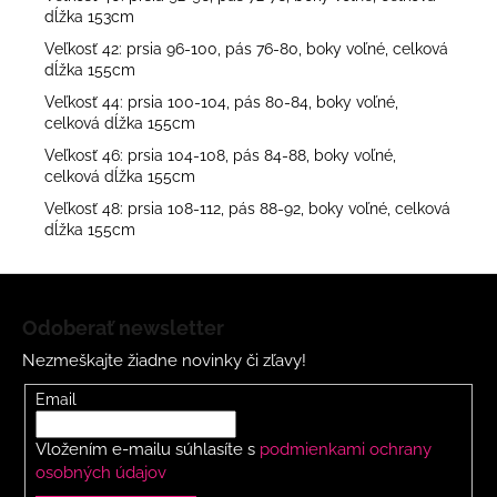
dĺžka 153cm
Veľkosť 42: prsia 96-100, pás 76-80, boky voľné, celková
dĺžka 155cm
Veľkosť 44: prsia 100-104, pás 80-84, boky voľné,
celková dĺžka 155cm
Veľkosť 46: prsia 104-108, pás 84-88, boky voľné,
celková dĺžka 155cm
Veľkosť 48: prsia 108-112, pás 88-92, boky voľné, celková
dĺžka 155cm
Z
á
Odoberať newsletter
p
Nezmeškajte žiadne novinky či zľavy!
ä
t
Email
i
Vložením e-mailu súhlasíte s
podmienkami ochrany
e
osobných údajov