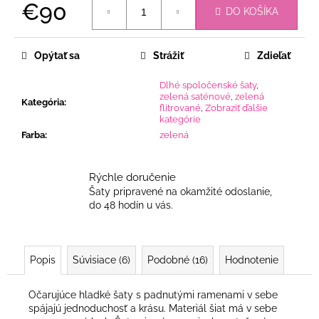
€90
DO KOŠÍKA
Jednotková
cena:
Opýtať sa
Strážiť
Zdieľať
Dlhé spoločenské šaty
,
zelená saténové
,
zelená
Kategória
:
flitrované
,
Zobraziť ďalšie
kategórie
Farba
:
zelená
Rýchle doručenie
Šaty pripravené na okamžité odoslanie,
do 48 hodín u vás.
Popis
Súvisiace (6)
Podobné (16)
Hodnotenie
Očarujúce hladké šaty s padnutými ramenami v sebe
spájajú jednoduchosť a krásu. Materiál šiat má v sebe