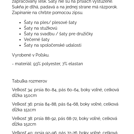
zapracovaný lesk. Šaty nie sú na prsiach vystužené.
Sukňa je dlhá, padavá a na jednej strane má rázporok.
Zapínanie na chrbte pomocou zipsu.
Šaty na ples/ plesové šaty
Šaty na stužkovú
Šaty na svadbu / šaty pre družičky
Večerné šaty
Šaty na spoločenské udalosti
Vyrobené v Poľsku.
- materiál: 93% polyester, 7% elastan
Tabuľka rozmerov
Veľkosť 34: prsia 80-84, pás 60-64, boky voľné, celková
dĺžka 150cm
Veľkosť 36: prsia 84-88, pás 64-68, boky voľné, celková
dĺžka 151cm
Veľkosť 38: prsia 88-92, pás 68-72, boky voľné, celková
dĺžka 152cm
Veľkosť 40: prsia 92-96, pás 72-76, boky voľné, celková