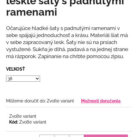
lesklé šaty s padnutými
č
z
a
ramenami
5
m
hviezdičiek.
e
Očarujúce hladké šaty s padnutými ramenami v
sebe spájajú jednoduchosť a krásu. Materiál šiat má
BIELY
v sebe zapracovaný lesk. Šaty nie sú na prsiach
KOMPLET
vystužené. Sukňa je dlhá, padavá a na jednej strane
S
KVETINOU
má rázporok. Zapínanie na chrbte pomocou zipsu.
€108
VEĽKOSŤ
Môžeme doručiť do:
Zvoľte variant
Možnosti doručenia
Zvoľte variant
Kód:
Zvoľte variant