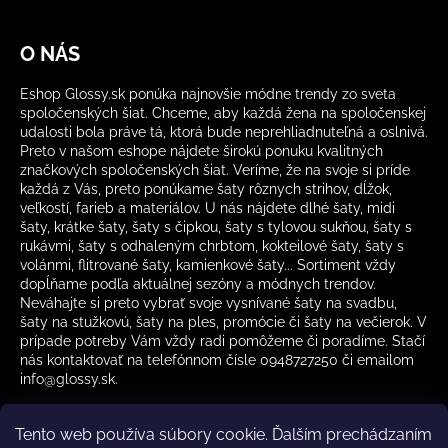
O NÁS
Eshop Glossy.sk ponúka najnovšie módne trendy zo sveta
spoločenských šiat. Chceme, aby každá žena na spoločenskej
udalosti bola práve tá, ktorá bude neprehliadnuteľná a oslnivá.
Preto v našom eshope nájdete širokú ponuku kvalitných
značkových spoločenských šiat. Veríme, že na svoje si príde
každá z Vás, preto ponúkame šaty rôznych strihov, dĺžok,
veľkostí, farieb a materiálov. U nás nájdete dlhé šaty, midi
šaty, krátke šaty, šaty s čipkou, šaty s tylovou sukňou, šaty s
rukávmi, šaty s odhaleným chrbtom, kokteilové šaty, šaty s
volánmi, flitrované šaty, kamienkové šaty... Sortiment vždy
dopĺňame podľa aktuálnej sezóny a módnych trendov.
Neváhajte si preto vybrať svoje vysnívané šaty na svadbu,
šaty na stužkovú, šaty na ples, promócie či šaty na večierok. V
prípade potreby Vám vždy radi pomôžeme či poradíme. Stačí
nás kontaktovať na telefónnom čísle 0948727250 či emailom
info@glossy.sk.
Tento web používa súbory cookie. Ďalším prechádzaním